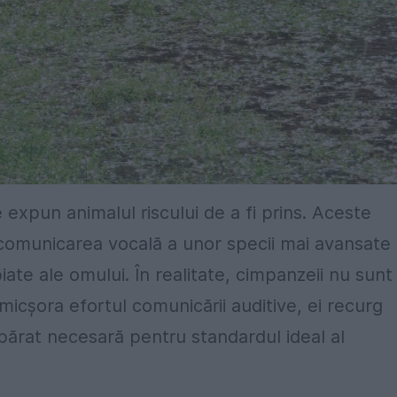
e
ex
pun animal
ul
ris
cului de a fi prins
.
Aceste
c
om
u
nica
rea
vocal
ă a unor specii mai avansate
iate ale omului
.
În realitate, cimpanzeii nu sunt
micșora efortul
comunic
ăr
i
i auditive, ei recurg
părat
necesară
pentru
standard
ul
ideal
al