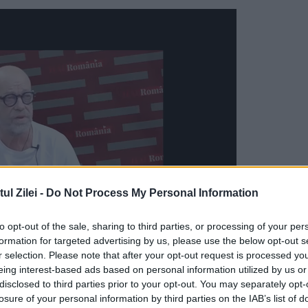
l Zilei -
Do Not Process My Personal Information
to opt-out of the sale, sharing to third parties, or processing of your per
formation for targeted advertising by us, please use the below opt-out s
r selection. Please note that after your opt-out request is processed y
sături comune care fac diferența
între sunetele
eing interest-based ads based on personal information utilized by us or
disclosed to third parties prior to your opt-out. You may separately opt-
losure of your personal information by third parties on the IAB’s list of