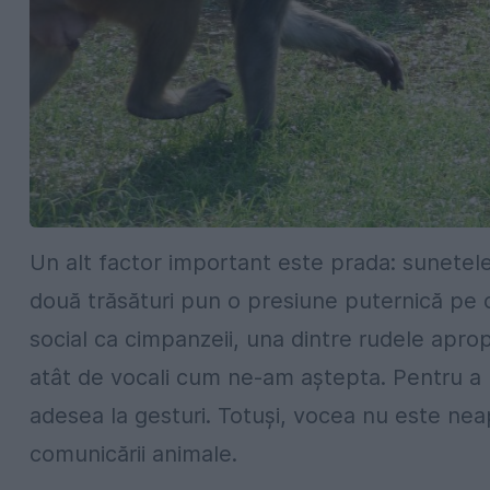
Un alt
factor
important
e
s
te
pr
a
da:
s
un
etel
două trăsături pun o
pres
i
u
n
e
puternică pe 
social
ca cimpanzeii, una dintre rudele aprop
atât de vocali cum ne-am aștepta. Pentru a 
adesea la
gestu
ri
.
Totuși,
voc
ea nu este nea
comunic
ăr
i
i
animal
e.