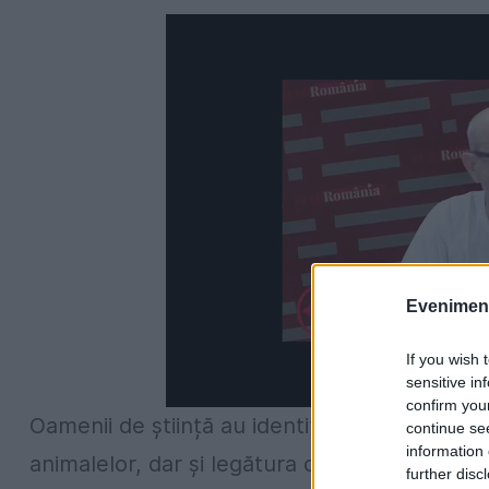
Evenimentu
If you wish 
sensitive in
confirm you
Oamenii de știință au identificat câteva tră
continue se
information 
animalelor, dar și legătura cu limbajul uman
.
further disc