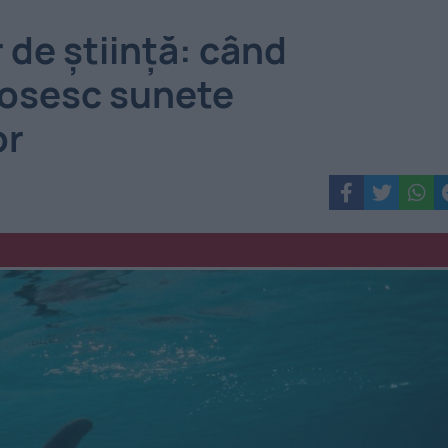
de știință: când
losesc sunete
or