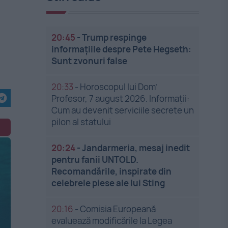
20:45
-
Trump respinge
informațiile despre Pete Hegseth:
Sunt zvonuri false
20:33
-
Horoscopul lui Dom’
Profesor, 7 august 2026. Informații:
Cum au devenit serviciile secrete un
pilon al statului
20:24
-
Jandarmeria, mesaj inedit
pentru fanii UNTOLD.
Recomandările, inspirate din
celebrele piese ale lui Sting
20:16
-
Comisia Europeană
evaluează modificările la Legea