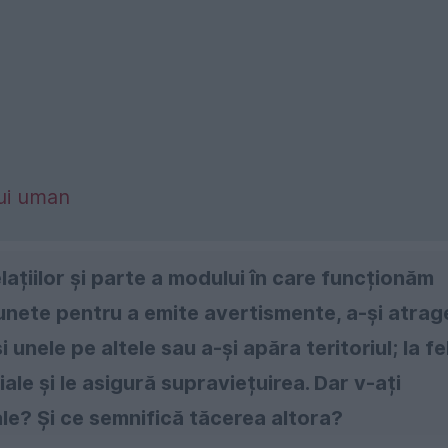
lui uman
ațiilor și parte a modului în care funcționăm
 sunete pentru a emite avertismente, a-și atrag
unele pe altele sau a-și apăra teritoriul; la fe
iale și le asigură supraviețuirea. Dar v-ați
ale? Și ce semnifică tăcerea altora?