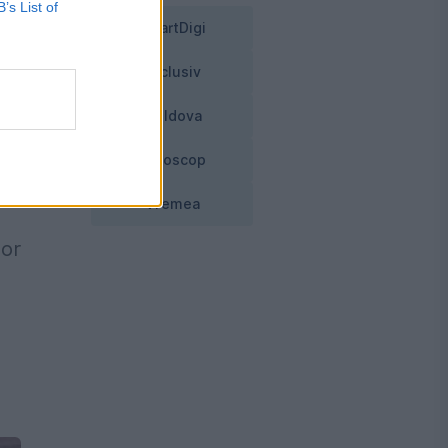
B’s List of
SmartDigi
Exclusiv
Moldova
Horoscop
l
Vremea
lor