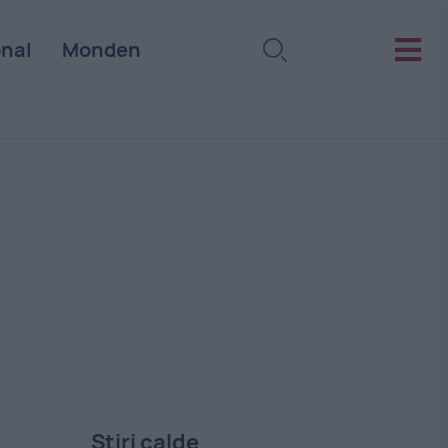
onal
Monden
Stiri calde