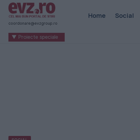
Știri
Home
Social
naționale
coordonare@evzgroup.ro
și
▼ Proiecte speciale
internaționale
|
România
-
Evenimentul
Zilei