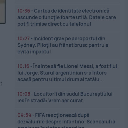
10:36
-
Cartea de identitate electronică
ascunde o funcție foarte utilă. Datele care
pot fi trimise direct cu telefonul
10:27
-
Incident grav pe aeroportul din
Sydney. Piloții au frânat brusc pentru a
evita impactul
10:16
-
Înainte să fie Lionel Messi, a fost fiul
lui Jorge. Starul argentinian s-a întors
acasă pentru ultimul drum al tatălu...
t
10:08
-
Locuitorii din sudul Bucureștiului
ies în stradă: Vrem aer curat
09:59
-
FIFA reacționează după
dezvăluirile despre Infantino. Scandalul ia