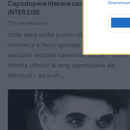
Capodopere literare care au fost iniţial
Downstream 
INTERZISE
11 IANUARIE 2016
Chiar dacă astăzi putem citi orice, oriunde ia
internetul a făcut aproape imposibil de
cenzurat lecturile oamenilor, cărțile – unele
ridicate ulterior la rang capodopere ale
literaturii – au avut...