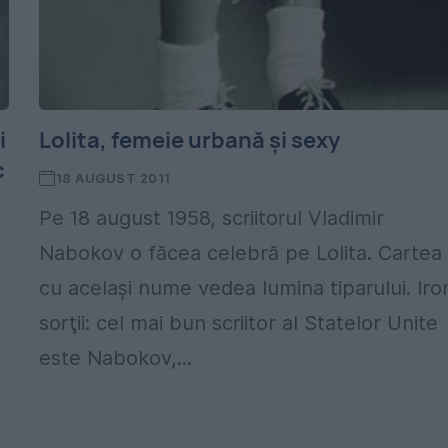
i
Lolita, femeie urbană şi sexy
c
18 AUGUST 2011
Pe 18 august 1958, scriitorul Vladimir
Nabokov o făcea celebră pe Lolita. Cartea
cu acelaşi nume vedea lumina tiparului. Iro
sorţii: cel mai bun scriitor al Statelor Unite
este Nabokov,...