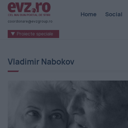
Știri
Home
Social
naționale
coordonare@evzgroup.ro
și
▼ Proiecte speciale
internaționale
|
România
Vladimir Nabokov
-
Evenimentul
Zilei