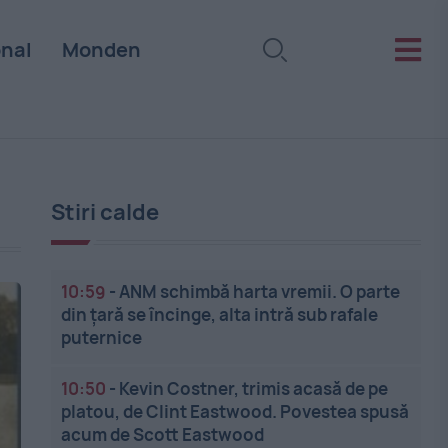
onal
Monden
Stiri calde
10:59
-
ANM schimbă harta vremii. O parte
din țară se încinge, alta intră sub rafale
puternice
10:50
-
Kevin Costner, trimis acasă de pe
platou, de Clint Eastwood. Povestea spusă
acum de Scott Eastwood