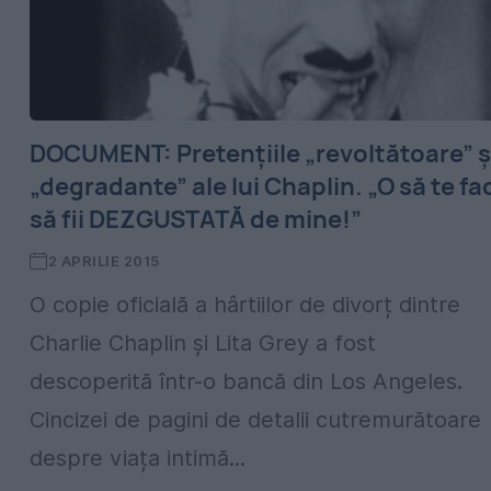
DOCUMENT: Pretențiile „revoltătoare” ș
„degradante” ale lui Chaplin. „O să te fa
să fii DEZGUSTATĂ de mine!”
2 APRILIE 2015
O copie oficială a hârtiilor de divorț dintre
Charlie Chaplin și Lita Grey a fost
descoperită într-o bancă din Los Angeles.
Cincizei de pagini de detalii cutremurătoare
despre viața intimă...