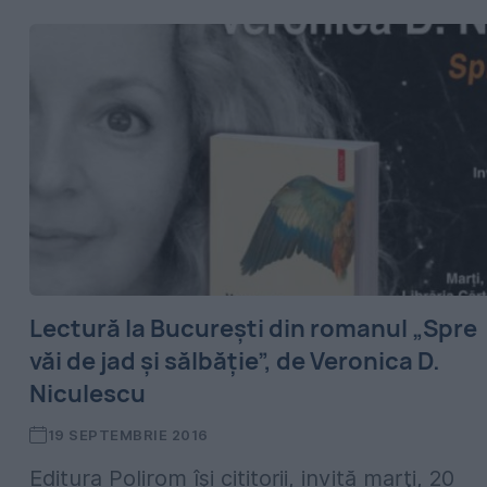
Lectură la Bucureşti din romanul „Spre
văi de jad şi sălbăţie”, de Veronica D.
Niculescu
19 SEPTEMBRIE 2016
Editura Polirom își cititorii, invită marţi, 20