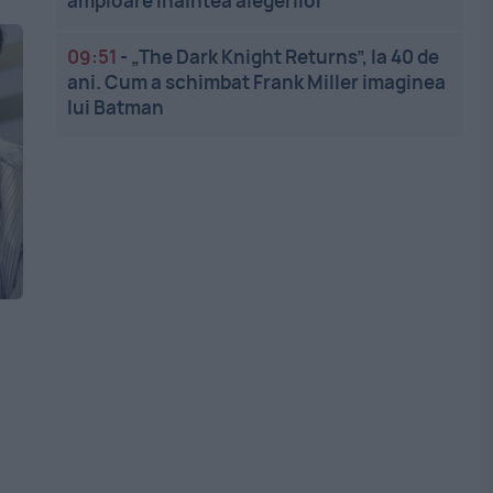
amploare înaintea alegerilor
09:51
-
„The Dark Knight Returns”, la 40 de
ani. Cum a schimbat Frank Miller imaginea
lui Batman
d