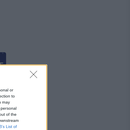
sonal or
ection to
ou may
 personal
out of the
 downstream
B’s List of