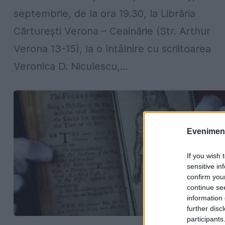
septembrie, de la ora 19.30, la Librăria
Cărtureşti Verona – Ceainărie (Str. Arthur
Verona 13-15), la o întâlnire cu scriitoarea
Veronica D. Niculescu,...
Evenimentu
If you wish 
sensitive in
confirm you
continue se
information 
further disc
participants