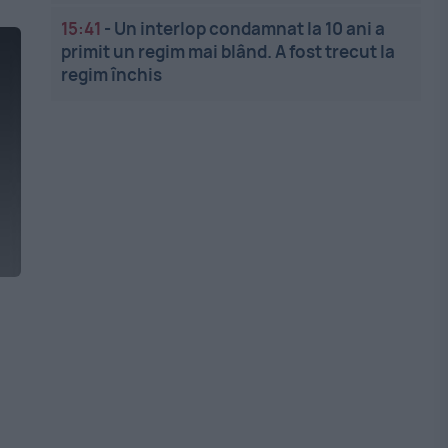
15:41
-
Un interlop condamnat la 10 ani a
primit un regim mai blând. A fost trecut la
regim închis