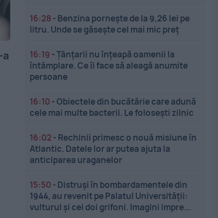
16:28
-
Benzina pornește de la 9,26 lei pe
litru. Unde se găsește cel mai mic preț
-a
16:19
-
Țânțarii nu înțeapă oamenii la
întâmplare. Ce îi face să aleagă anumite
persoane
16:10
-
Obiectele din bucătărie care adună
cele mai multe bacterii. Le folosești zilnic
16:02
-
Rechinii primesc o nouă misiune în
Atlantic. Datele lor ar putea ajuta la
anticiparea uraganelor
15:50
-
Distruși în bombardamentele din
1944, au revenit pe Palatul Universității:
vulturul și cei doi grifoni. Imagini impre...