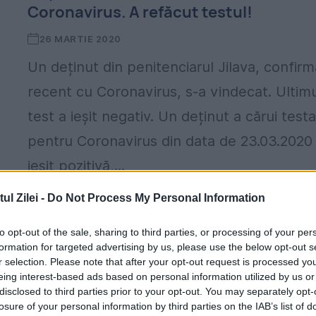
Coronavirus. A refăcut testul!
26 MARTIE 2020
Un deținut din penitenciarul Jilava, confirm
recent cu Coronavirus, s-a vindecat. Ultim
test a ieșit negativ. Un deținut a cărui test
pentru Coronavirus din data de 23.03.2020
ieșit pozitivă,...
l Zilei -
Do Not Process My Personal Information
to opt-out of the sale, sharing to third parties, or processing of your per
formation for targeted advertising by us, please use the below opt-out s
r selection. Please note that after your opt-out request is processed y
Încă o vindecare miraculoasă. O femei
eing interest-based ads based on personal information utilized by us or
de 103 ani a învins coronavirusul
disclosed to third parties prior to your opt-out. You may separately opt-
losure of your personal information by third parties on the IAB’s list of