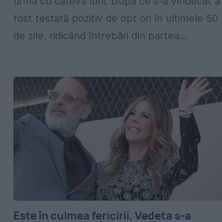
urmă cu câteva luni. După ce s-a vindecat a
fost testată pozitiv de opt ori în ultimele 50
de zile, ridicând întrebări din partea...
Este în culmea fericirii. Vedeta s-a