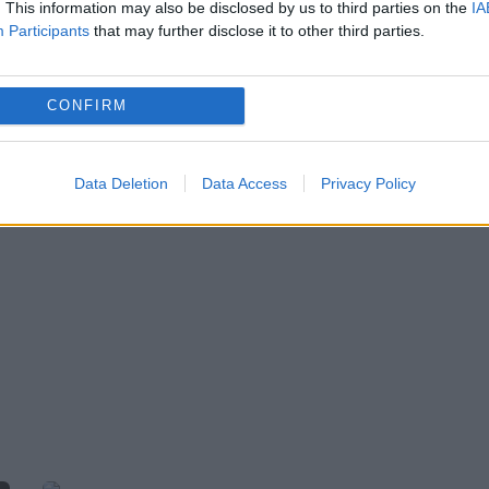
12 MARTIE 2020
. This information may also be disclosed by us to third parties on the
IA
Participants
that may further disclose it to other third parties.
De la izbucnirea pandemiei de coronavirus 
a văzut că acesta afectează mai ales bătrân
CONFIRM
și bolnavii cronici. Un alt eveniment
neașteptat s-a petrecut în China. O femei
Data Deletion
Data Access
Privacy Policy
în vârstă de...