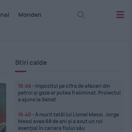
onal
Monden
Stiri calde
16:49
-
Impozitul pe cifra de afaceri din
petrol și gaze ar putea fi eliminat. Proiectul
a ajuns la Senat
16:40
-
A murit tatăl lui Lionel Messi. Jorge
Messi avea 68 de ani și a avut un rol
esențial în cariera fiului său