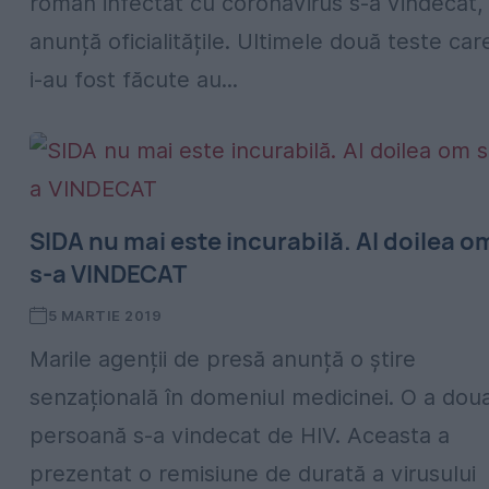
român infectat cu coronavirus s-a vindecat,
anunță oficialitățile. Ultimele două teste car
i-au fost făcute au...
SIDA nu mai este incurabilă. Al doilea o
s-a VINDECAT
5 MARTIE 2019
Marile agenții de presă anunță o știre
senzațională în domeniul medicinei. O a dou
persoană s-a vindecat de HIV. Aceasta a
prezentat o remisiune de durată a virusului