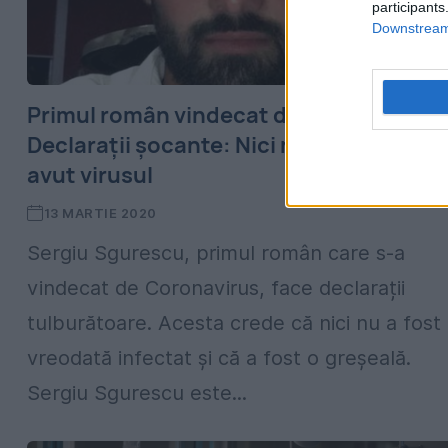
participants
Downstream 
Primul român vindecat de Coronavirus.
Declarații șocante: Nici nu cred că am
avut virusul
13 MARTIE 2020
Sergiu Sgurescu, primul român care s-a
vindecat de Coronavirus, face declarații
tulburătoare. Acesta crede că nici nu a fost
vreodată infectat și că a fost o greșeală.
Sergiu Sgurescu este...