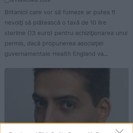
18 FEBRUARIE 2008
Britanicii care vor să fumeze ar putea fi
nevoiţi să plătească o taxă de 10 lire
sterline (13 euro) pentru achiziţionarea unui
permis, dacă propunerea asociaţiei
guvernamentale Health England va...