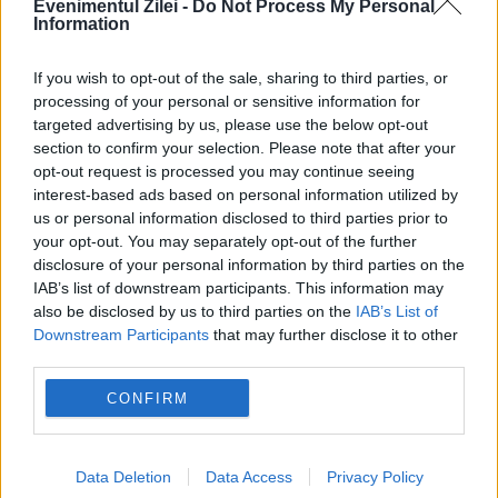
Evenimentul Zilei -
Do Not Process My Personal
Information
OBAE: Sunati in direct, va rog!
If you wish to opt-out of the sale, sharing to third parties, or
processing of your personal or sensitive information for
15 MARTIE 2007
targeted advertising by us, please use the below opt-out
section to confirm your selection. Please note that after your
"Ati fost cel mai aproape sa intrati in direct!"
opt-out request is processed you may continue seeing
„De data asta n-ati nimerit in studio! Nu va
interest-based ads based on personal information utilized by
us or personal information disclosed to third parties prior to
lasati!” Asta veti auzi daca va lasati pacaliti
your opt-out. You may separately opt-out of the further
disclosure of your personal information by third parties on the
de concursurile interactive de...
IAB’s list of downstream participants. This information may
also be disclosed by us to third parties on the
IAB’s List of
Downstream Participants
that may further disclose it to other
third parties.
CONFIRM
Stiri calde
Data Deletion
Data Access
Privacy Policy