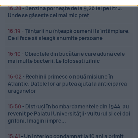
16:28
-
Benzina pornește de la 9,26 lei pe litru.
Unde se găsește cel mai mic preț
16:19
-
Țânțarii nu înțeapă oamenii la întâmplare.
Ce îi face să aleagă anumite persoane
16:10
-
Obiectele din bucătărie care adună cele
mai multe bacterii. Le folosești zilnic
16:02
-
Rechinii primesc o nouă misiune în
Atlantic. Datele lor ar putea ajuta la anticiparea
uraganelor
15:50
-
Distruși în bombardamentele din 1944, au
revenit pe Palatul Universității: vulturul și cei doi
grifoni. Imagini impre...
15:41
-
Un interlop condamnat la 10 ani a primit