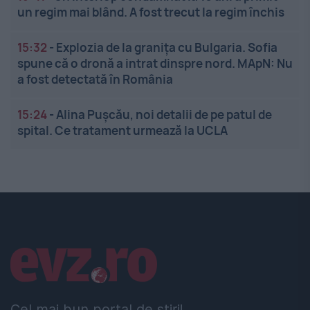
un regim mai blând. A fost trecut la regim închis
15:32
-
Explozia de la granița cu Bulgaria. Sofia
spune că o dronă a intrat dinspre nord. MApN: Nu
a fost detectată în România
15:24
-
Alina Pușcău, noi detalii de pe patul de
spital. Ce tratament urmează la UCLA
Linkuri utile
Cel mai bun portal de stiri!