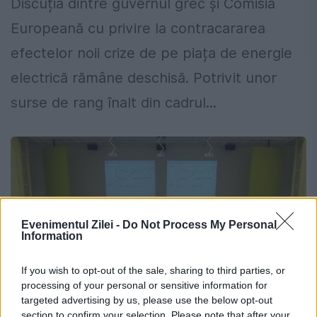
Discuția dintre guvernul grec și Comisia
Europeană cu privire la contracararea
efectelor noii crize de pe piața de energie
electrică rămâne deschisă. Potrivit unor
surse de rang înalt din cadrul...
Evenimentul Zilei -
Do Not Process My Personal
Information
If you wish to opt-out of the sale, sharing to third parties, or
processing of your personal or sensitive information for
targeted advertising by us, please use the below opt-out
section to confirm your selection. Please note that after your