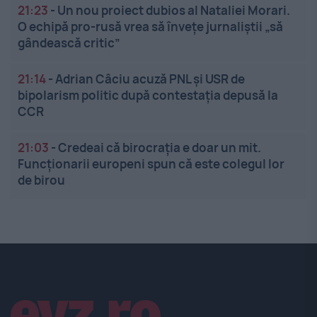
21:23
-
Un nou proiect dubios al Nataliei Morari.
O echipă pro-rusă vrea să înveţe jurnaliştii „să
gândească critic”
21:14
-
Adrian Câciu acuză PNL și USR de
bipolarism politic după contestația depusă la
CCR
21:03
-
Credeai că birocrația e doar un mit.
Funcționarii europeni spun că este colegul lor
de birou
Linkuri utile