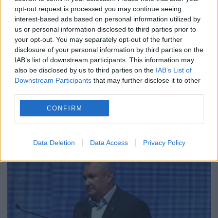
opt-out request is processed you may continue seeing
Vești bune: Se dau bani pentru
interest-based ads based on personal information utilized by
studenții care nu prind loc în cămin
us or personal information disclosed to third parties prior to
your opt-out. You may separately opt-out of the further
24 OCTOMBRIE 2024
disclosure of your personal information by third parties on the
IAB’s list of downstream participants. This information may
Vești bune vin pentru studenții care trebuie
also be disclosed by us to third parties on the
IAB’s List of
să stea în chirie, pentru că nu au prins un
Downstream Participants
that may further disclose it to other
third parties.
loc la cămin. Aceștia ar putea să primească
CONFIRM
un ajutor din partea universităților,...
Data Deletion
Data Access
Privacy Policy