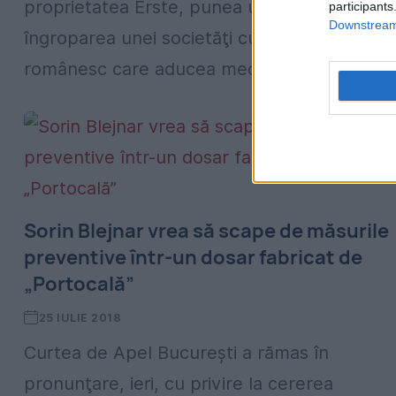
proprietatea Erste, punea umărul la
participants
Downstream 
îngroparea unei societăţi cu acţionariat
românesc care aducea medicamente...
Sorin Blejnar vrea să scape de măsurile
preventive într-un dosar fabricat de
„Portocală”
25 IULIE 2018
Curtea de Apel Bucureşti a rămas în
pronunţare, ieri, cu privire la cererea