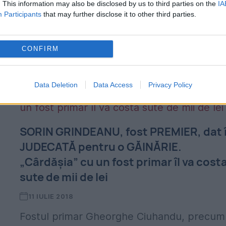
. This information may also be disclosed by us to third parties on the
IA
Participants
that may further disclose it to other third parties.
CONFIRM
Data Deletion
Data Access
Privacy Policy
SORIN GRINDEANU, fost PREMIER, dat 
JUDECATĂ pentru o GĂINĂRIE.
„Cârdășia” cu un fost primar îl va cost
sute de mii de lei
11 IULIE 2018
Fostul primar Gheorghe Ciuhandu, precum 