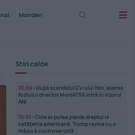
onal
Monden
Stiri calde
10:09
-
După scandalul CV-ului fals, averea
fostului director MoldATSA intră în vizorul
ANI
10:01
-
Cine ar putea pierde dreptul la
cetățenia americană. Trump revine cu o
măsură controversată