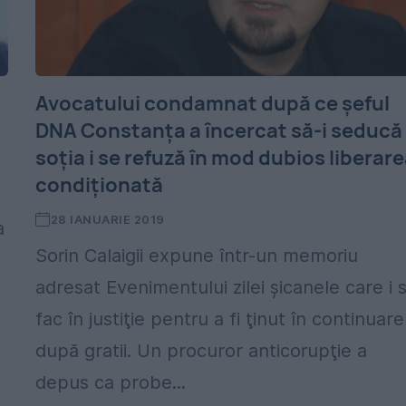
Avocatului condamnat după ce şeful
DNA Constanţa a încercat să-i seducă
soţia i se refuză în mod dubios liberar
condiţionată
28 IANUARIE 2019
a
Sorin Calaigii expune într-un memoriu
adresat Evenimentului zilei şicanele care i 
fac în justiţie pentru a fi ţinut în continuare
după gratii. Un procuror anticorupţie a
depus ca probe...