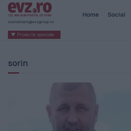
Știri
Home
Social
naționale
coordonare@evzgroup.ro
și
▼ Proiecte speciale
internaționale
|
România
sorin
-
Evenimentul
Zilei