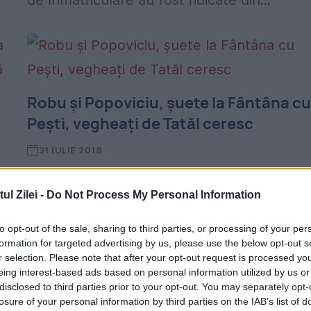
de înmatriculare au fost ridicate din...
Robu și Popoviciu, șuete la Fântâna c
Pești, vegheați de Tatăl ceresc
31 IULIE 2018
Primarul Timișoarei și lider local al liberalilor
l Zilei -
Do Not Process My Personal Information
Nicolae Robu, a petrecut ore întregi pe o
R
terasă cu Alin Popoviciu, secretarul
to opt-out of the sale, sharing to third parties, or processing of your per
formation for targeted advertising by us, please use the below opt-out s
organizației. Deși era o seară de week-end
r selection. Please note that after your opt-out request is processed y
eing interest-based ads based on personal information utilized by us or
deși erau însoțiți...
disclosed to third parties prior to your opt-out. You may separately opt-
losure of your personal information by third parties on the IAB’s list of