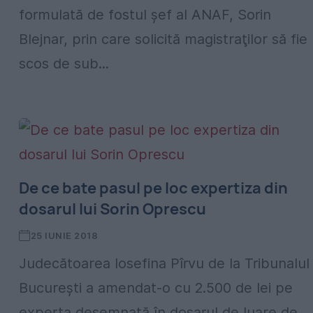
formulată de fostul şef al ANAF, Sorin
Blejnar, prin care solicită magistraţilor să fie
scos de sub...
De ce bate pasul pe loc expertiza din
dosarul lui Sorin Oprescu
25 IUNIE 2018
Judecătoarea Iosefina Pîrvu de la Tribunalul
Bucureşti a amendat-o cu 2.500 de lei pe
experta desemnată în dosarul de luare de