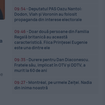
09:54
-
Deputatul PAS Oazu Nantoi:
Dodon, Vlah și Voronin au folosit
propaganda din interese electorale
09:46
-
Doar două persoane din Familia
Regală britanică au această
ea
caracteristică. Fiica Prințesei Eugenie
este una dintre ele
09:35
-
Durere pentru Dan Diaconescu.
Fratele său, implicat în OTV și DDTV, a
murit la 60 de ani
se
09:27
-
Montréal, pe urmele Zeiței. Nadia
din inima noastră