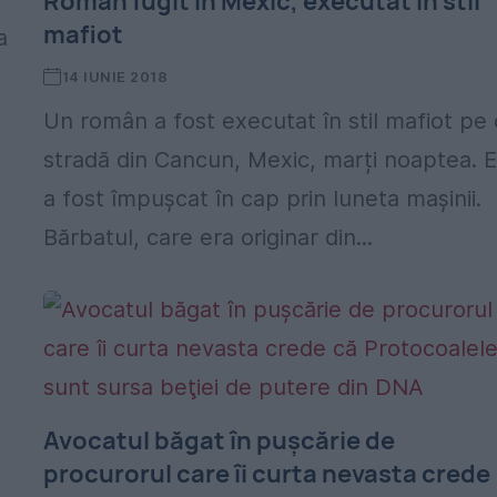
Român fugit în Mexic, executat în stil
mafiot
a
14 IUNIE 2018
Un român a fost executat în stil mafiot pe 
stradă din Cancun, Mexic, marți noaptea. E
a fost împuşcat în cap prin luneta maşinii.
Bărbatul, care era originar din...
Avocatul băgat în puşcărie de
procurorul care îi curta nevasta crede