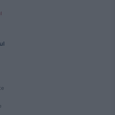
ul
te
e