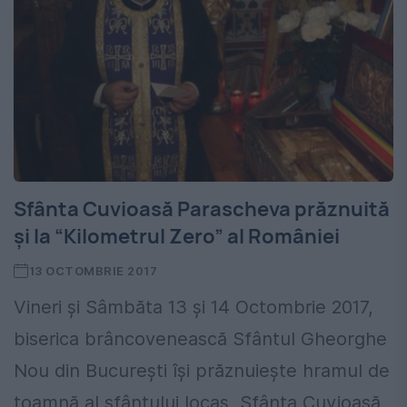
Sfânta Cuvioasă Parascheva prăznuită
şi la “Kilometrul Zero” al României
13 OCTOMBRIE 2017
Vineri şi Sâmbăta 13 şi 14 Octombrie 2017,
biserica brâncovenească Sfântul Gheorghe
Nou din Bucureşti îşi prăznuieşte hramul de
toamnă al sfântului locaş, Sfânta Cuvioasă