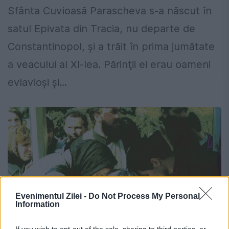
Sfânta Cuvioasă Parascheva s-a născut în
satul Epivata din Tracia, nu departe de
Constantinopol, şi a trăit în prima jumătate
a veacului al XI-lea. Părinţii ei erau oameni
evlavioşi şi...
Evenimentul Zilei -
Do Not Process My Personal
Information
If you wish to opt-out of the sale, sharing to third parties, or