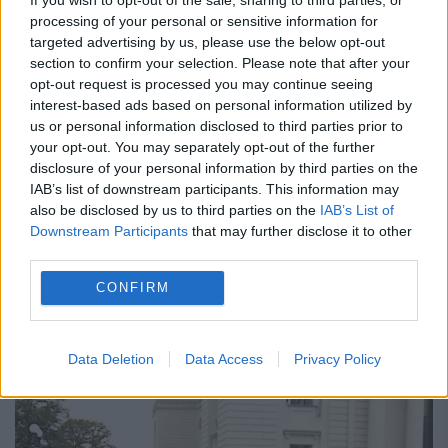
processing of your personal or sensitive information for
Când Sfântul Andrei a venit la Cuvioasa
targeted advertising by us, please use the below opt-out
section to confirm your selection. Please note that after your
Paracheva – Calendar creștin ortodox:
opt-out request is processed you may continue seeing
13 octombrie
interest-based ads based on personal information utilized by
us or personal information disclosed to third parties prior to
13 OCTOMBRIE 2020
your opt-out. You may separately opt-out of the further
disclosure of your personal information by third parties on the
Se împlinesc astăzi 24 ani de la aducerea la
IAB’s list of downstream participants. This information may
also be disclosed by us to third parties on the
IAB’s List of
Iași a moaștelor Sfântului Apostol Andrei,
Downstream Participants
that may further disclose it to other
de la Patras, Grecia, cu ocazia hramului
third parties.
Sfintei Cuvioase Paracheva. A fost pentru
CONFIRM
prima dată...
Data Deletion
Data Access
Privacy Policy