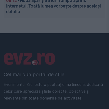
08:12
-
Noua apariție a lui Trump a aprins
internetul. Toată lumea vorbește despre același
detaliu
Linkuri utile
Cel mai bun portal de stiri!
Evenimentul Zilei este o publicație multimedia, dedicată
celor care apreciază știrile corecte, obiective și
relevante din toate domeniile de activitate