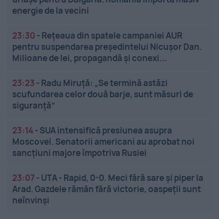
energie de la vecini
23:30
-
Rețeaua din spatele campaniei AUR
pentru suspendarea președintelui Nicușor Dan.
Milioane de lei, propagandă și conexi...
23:23
-
Radu Miruță: „Se termină astăzi
scufundarea celor două barje, sunt măsuri de
siguranţă”
23:14
-
SUA intensifică presiunea asupra
Moscovei. Senatorii americani au aprobat noi
sancțiuni majore împotriva Rusiei
23:07
-
UTA - Rapid, 0-0. Meci fără sare și piper la
Arad. Gazdele rămân fără victorie, oaspeții sunt
neînvinși