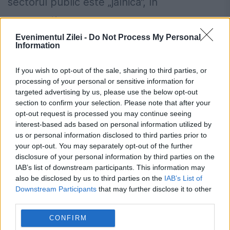
sectorul public este „jalnică”, în
comparație...
Evenimentul Zilei -
Do Not Process My Personal
Information
If you wish to opt-out of the sale, sharing to third parties, or
processing of your personal or sensitive information for
targeted advertising by us, please use the below opt-out
section to confirm your selection. Please note that after your
opt-out request is processed you may continue seeing
interest-based ads based on personal information utilized by
us or personal information disclosed to third parties prior to
your opt-out. You may separately opt-out of the further
disclosure of your personal information by third parties on the
IAB’s list of downstream participants. This information may
also be disclosed by us to third parties on the
IAB’s List of
ARAFAT, DECLARAȚII INCENDIARE
Downstream Participants
that may further disclose it to other
third parties.
pentru MEDICI. „Trebuie să ne
aşteptăm la un comportament foarte
CONFIRM