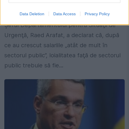
corect”
27 OCTOMBRIE 2018
Data Deletion
Data Access
Privacy Policy
Şeful Departamentului pentru Situaţii de
Urgenţă, Raed Arafat, a declarat că, după
ce au crescut salariile „atât de mult în
sectorul public”, loialitatea faţă de sectorul
public trebuie să fie...