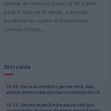
salariile din sectorul public să fie plătite
până în data de 10 aprilie, a anunţat
purtătorul de cuvânt al Executivului
Corneliu Calotă....
Stiri calde
23:58
-
De ce au românii o pensie mică, deși
plătesc printre cele mai mari contribuții din UE
23:43
-
Seceta de pe Dunăre aduce câștiguri
uriașe pentru Bulgaria. România importă masiv