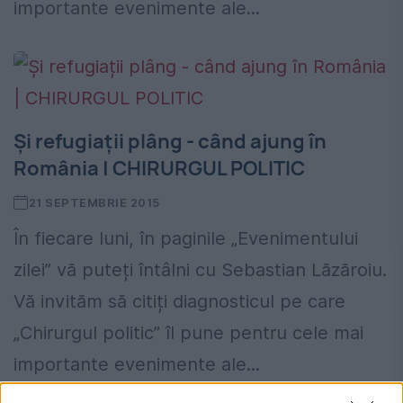
importante evenimente ale...
Și refugiații plâng - când ajung în
România | CHIRURGUL POLITIC
21 SEPTEMBRIE 2015
În fiecare luni, în paginile „Evenimentului
zilei” vă puteți întâlni cu Sebastian Lăzăroiu.
Vă invităm să citiți diagnosticul pe care
„Chirurgul politic” îl pune pentru cele mai
importante evenimente ale...