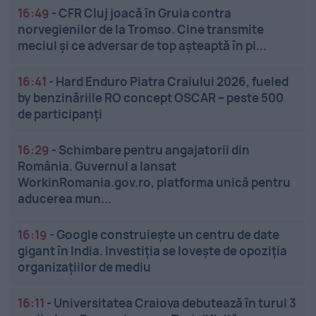
16:49
-
CFR Cluj joacă în Gruia contra
norvegienilor de la Tromso. Cine transmite
meciul și ce adversar de top așteaptă în pl...
16:41
-
Hard Enduro Piatra Craiului 2026, fueled
by benzinăriile RO concept OSCAR – peste 500
de participanți
16:29
-
Schimbare pentru angajatorii din
România. Guvernul a lansat
WorkinRomania.gov.ro, platforma unică pentru
aducerea mun...
16:19
-
Google construiește un centru de date
gigant în India. Investiția se lovește de opoziția
organizațiilor de mediu
16:11
-
Universitatea Craiova debutează în turul 3