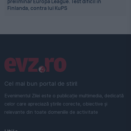
preliminar Europa League. Test dificil în
Finlanda, contra lui KuPS
Linkuri utile
Cel mai bun portal de stiri!
Evenimentul Zilei este o publicație multimedia, dedicată
celor care apreciază știrile corecte, obiective și
relevante din toate domeniile de activitate