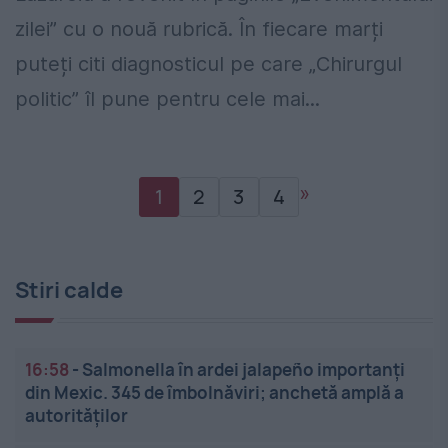
zilei” cu o nouă rubrică. În fiecare marți
puteți citi diagnosticul pe care „Chirurgul
politic” îl pune pentru cele mai...
»
1
2
3
4
Stiri calde
16:58
-
Salmonella în ardei jalapeño importanți
din Mexic. 345 de îmbolnăviri; anchetă amplă a
autorităților