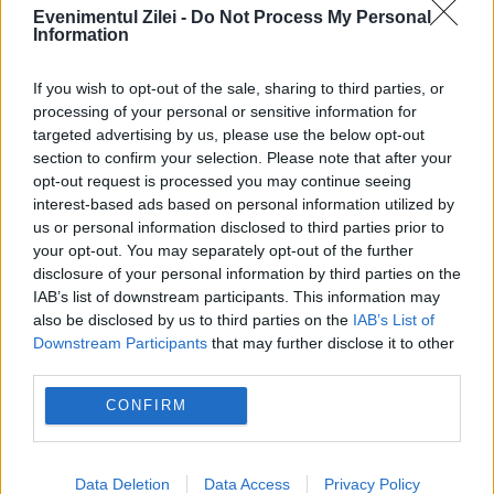
Evenimentul Zilei -
Do Not Process My Personal
Information
If you wish to opt-out of the sale, sharing to third parties, or
În așteptarea nedoriților refugiați |
processing of your personal or sensitive information for
targeted advertising by us, please use the below opt-out
CHIRURGUL POLITIC
section to confirm your selection. Please note that after your
opt-out request is processed you may continue seeing
14 SEPTEMBRIE 2015
interest-based ads based on personal information utilized by
us or personal information disclosed to third parties prior to
Criza refugiaților nu va avea ca efect
your opt-out. You may separately opt-out of the further
exacerbarea islamofobiei, ci creșterea
disclosure of your personal information by third parties on the
IAB’s list of downstream participants. This information may
euroscepticismului și chiar îngroșarea unui
also be disclosed by us to third parties on the
IAB’s List of
Downstream Participants
that may further disclose it to other
curent anti-Occidental, în special în țările
third parties.
separate cândva de Europa de Vest de
CONFIRM
cortina...
Data Deletion
Data Access
Privacy Policy