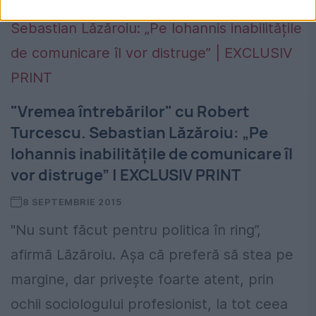
"Vremea întrebărilor" cu Robert
Turcescu. Sebastian Lăzăroiu: „Pe
Iohannis inabilitățile de comunicare îl
vor distruge” | EXCLUSIV PRINT
8 SEPTEMBRIE 2015
"Nu sunt făcut pentru politica în ring”,
afirmă Lăzăroiu. Așa că preferă să stea pe
margine, dar privește foarte atent, prin
ochii sociologului profesionist, la tot ceea