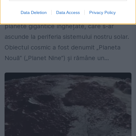
5 MAI 2018
Data Deletion
Data Access
Privacy Policy
Oamenii de știință sunt în căutarea unei
planete gigantice înghețate, care s-ar
ascunde la periferia sistemului nostru solar.
Obiectul cosmic a fost denumit „Planeta
Nouă” („Planet Nine”) și rămâne un...