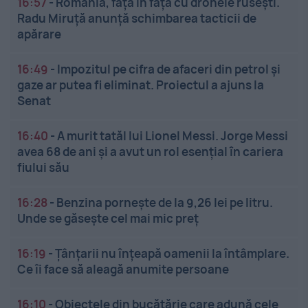
16:57
-
România, față în față cu dronele rusești.
Radu Miruță anunță schimbarea tacticii de
apărare
16:49
-
Impozitul pe cifra de afaceri din petrol și
gaze ar putea fi eliminat. Proiectul a ajuns la
Senat
16:40
-
A murit tatăl lui Lionel Messi. Jorge Messi
avea 68 de ani și a avut un rol esențial în cariera
fiului său
16:28
-
Benzina pornește de la 9,26 lei pe litru.
Unde se găsește cel mai mic preț
16:19
-
Țânțarii nu înțeapă oamenii la întâmplare.
Ce îi face să aleagă anumite persoane
16:10
-
Obiectele din bucătărie care adună cele