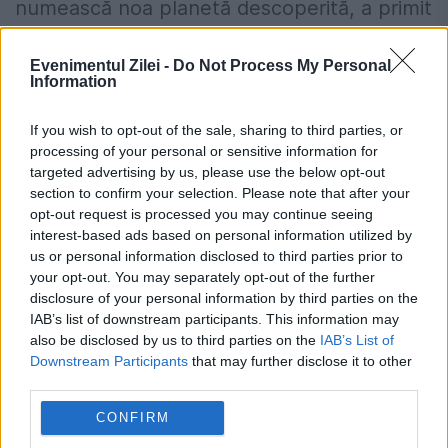
numească noa planetă descoperită, a primit
peste 1.000 de sugestii din toată lumea.
Evenimentul Zilei -
Do Not Process My Personal
Numele Pluto a fost propus de Venetia
Information
Burney, o elevă de...
If you wish to opt-out of the sale, sharing to third parties, or
processing of your personal or sensitive information for
targeted advertising by us, please use the below opt-out
section to confirm your selection. Please note that after your
opt-out request is processed you may continue seeing
interest-based ads based on personal information utilized by
us or personal information disclosed to third parties prior to
your opt-out. You may separately opt-out of the further
disclosure of your personal information by third parties on the
IAB’s list of downstream participants. This information may
TAPISERIILE MEDIEVALE pot ASCUNDE
also be disclosed by us to third parties on the
IAB’s List of
DOVEZILE existenței misterioasei
Downstream Participants
that may further disclose it to other
third parties.
„PLANETE NOUĂ”. Cercetătorii sunt în
fața unei „MINE DE AUR” a astronomiei
CONFIRM