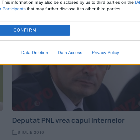
. This information may also be disclosed by us to third parties on the
IA
desfășura activitatea în structurile
Participants
that may further disclose it to other third parties.
Ministerului Afacerilor Interne (MAI). Pe...
CONFIRM
Data Deletion
Data Access
Privacy Policy
Deputat PNL vrea capul Internelor
9 IULIE 2016