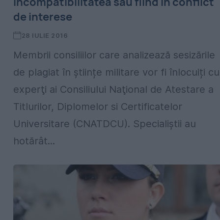
incompatibilitatea sau fiind în conflict
de interese
28 IULIE 2016
Membrii consiliilor care analizează sesizările
de plagiat în științe militare vor fi înlocuiți cu
experţi ai Consiliului Naţional de Atestare a
Titlurilor, Diplomelor si Certificatelor
Universitare (CNATDCU). Specialiştii au
hotărât...