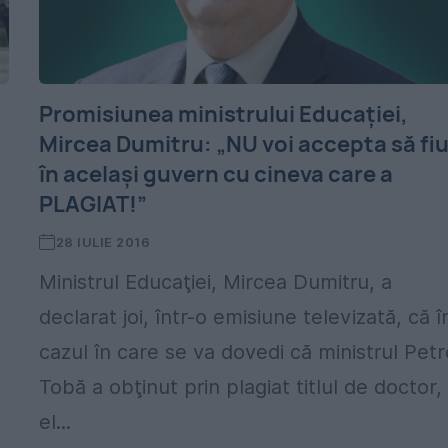
Promisiunea ministrului Educaţiei,
Mircea Dumitru: „NU voi accepta să fi
în acelaşi guvern cu cineva care a
PLAGIAT!”
28 IULIE 2016
Ministrul Educaţiei, Mircea Dumitru, a
declarat joi, într-o emisiune televizată, că î
cazul în care se va dovedi că ministrul Petr
Tobă a obţinut prin plagiat titlul de doctor,
el...