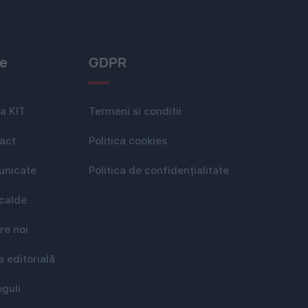
le
GDPR
a KIT
Termeni si conditii
act
Politica cookies
nicate
Politica de confidențialitate
 calde
re noi
a editorială
eguli