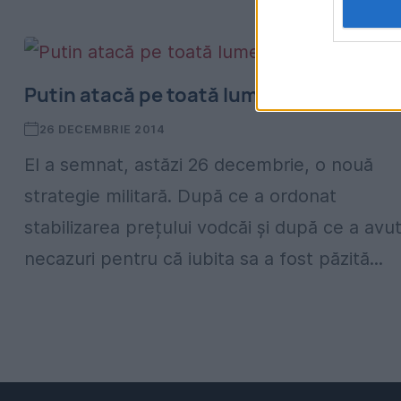
Putin atacă pe toată lumea
26 DECEMBRIE 2014
El a semnat, astăzi 26 decembrie, o nouă
strategie militară. După ce a ordonat
stabilizarea prețului vodcăi și după ce a avu
necazuri pentru că iubita sa a fost păzită...