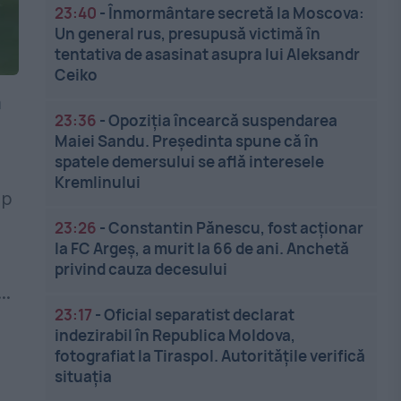
23:40
-
Înmormântare secretă la Moscova:
Un general rus, presupusă victimă în
tentativa de asasinat asupra lui Aleksandr
Ceiko
a
23:36
-
Opoziția încearcă suspendarea
Maiei Sandu. Președinta spune că în
spatele demersului se află interesele
Kremlinului
ep
23:26
-
Constantin Pănescu, fost acționar
la FC Argeș, a murit la 66 de ani. Anchetă
privind cauza decesului
..
23:17
-
Oficial separatist declarat
indezirabil în Republica Moldova,
fotografiat la Tiraspol. Autoritățile verifică
situația