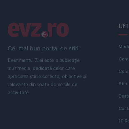
Linkuri utile
Uti
Medi
Cel mai bun portal de stiri!
Cont
Evenimentul Zilei este o publicație
multimedia, dedicată celor care
Comu
apreciază știrile corecte, obiective și
Stiri
relevante din toate domeniile de
activitate
Desp
Cart
10 R