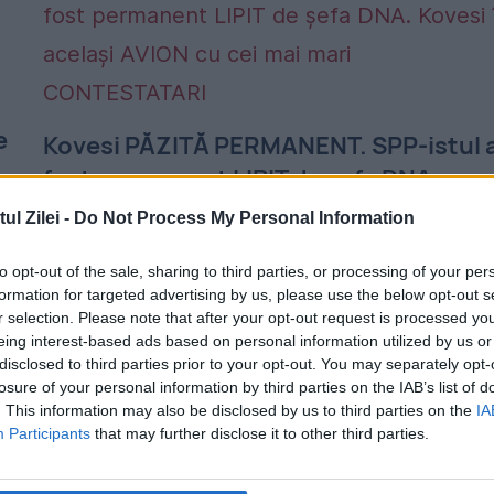
e
Kovesi PĂZITĂ PERMANENT. SPP-istul 
fost permanent LIPIT de șefa DNA.
Kovesi în același AVION cu cei mai mari
l Zilei -
Do Not Process My Personal Information
CONTESTATARI
to opt-out of the sale, sharing to third parties, or processing of your per
19 OCTOMBRIE 2017
.
formation for targeted advertising by us, please use the below opt-out s
r selection. Please note that after your opt-out request is processed y
În timpul călătoriei la Bruxelles dar și pe
eing interest-based ads based on personal information utilized by us or
disclosed to third parties prior to your opt-out. You may separately opt-
toată perioada desfășurării evenimentului l
losure of your personal information by third parties on the IAB’s list of
care a participat, Kovesi nu a fost scăpată
. This information may also be disclosed by us to third parties on the
IA
Participants
that may further disclose it to other third parties.
din ochi de SPP-istul care o însoțește în
toate...