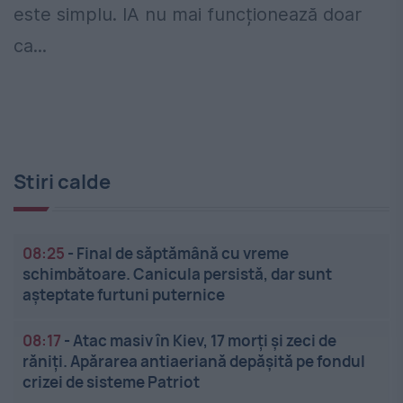
este simplu. IA nu mai funcționează doar
ca...
Stiri calde
08:25
-
Final de săptămână cu vreme
schimbătoare. Canicula persistă, dar sunt
așteptate furtuni puternice
08:17
-
Atac masiv în Kiev, 17 morți și zeci de
răniți. Apărarea antiaeriană depășită pe fondul
crizei de sisteme Patriot