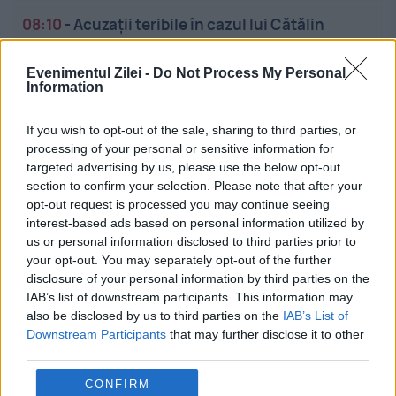
08:10
-
Acuzații teribile în cazul lui Cătălin
Avramescu. Șase procese cu fosta parteneră,
ambii invocând abuzarea copiilor
Evenimentul Zilei -
Do Not Process My Personal
Information
07:59
-
Alocațiile ar putea intra mai devreme în
august. De ce părinții pot primi banii încă de
If you wish to opt-out of the sale, sharing to third parties, or
vineri
processing of your personal or sensitive information for
targeted advertising by us, please use the below opt-out
section to confirm your selection. Please note that after your
07:50
-
Ce se dă de pomană de Schimbarea la
opt-out request is processed you may continue seeing
Față a Domnului. Semnificația obiceiului din 6
interest-based ads based on personal information utilized by
august
us or personal information disclosed to third parties prior to
your opt-out. You may separately opt-out of the further
disclosure of your personal information by third parties on the
07:42
-
Meta anunță un nou pas în revoluția AI.
IAB’s list of downstream participants. This information may
Instrumentul care poate lucra aproape singur
also be disclosed by us to third parties on the
IAB’s List of
Downstream Participants
that may further disclose it to other
third parties.
CONFIRM