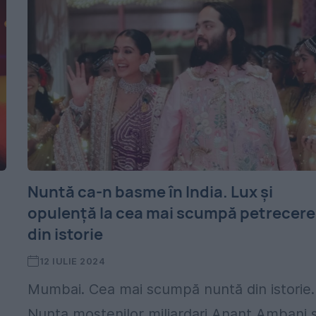
Nuntă ca-n basme în India. Lux și
opulență la cea mai scumpă petrecere
din istorie
12 IULIE 2024
Mumbai. Cea mai scumpă nuntă din istorie.
Nunta moștenilor miliardari Anant Ambani ș