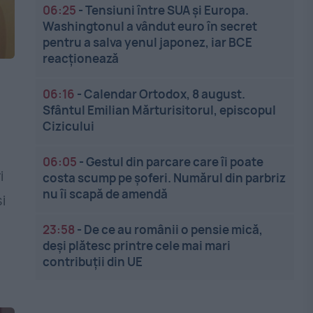
06:25
-
Tensiuni între SUA și Europa.
Washingtonul a vândut euro în secret
pentru a salva yenul japonez, iar BCE
reacționează
06:16
-
Calendar Ortodox, 8 august.
Sfântul Emilian Mărturisitorul, episcopul
Cizicului
06:05
-
Gestul din parcare care îi poate
i
costa scump pe șoferi. Numărul din parbriz
nu îi scapă de amendă
i
23:58
-
De ce au românii o pensie mică,
deși plătesc printre cele mai mari
contribuții din UE