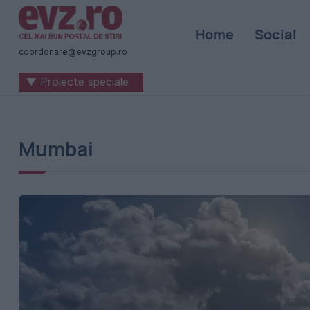
Știri
Home
Social
naționale
coordonare@evzgroup.ro
și
▼ Proiecte speciale
internaționale
|
România
Mumbai
-
Evenimentul
Zilei