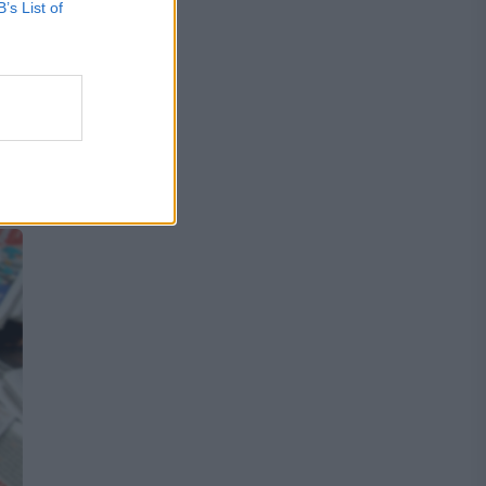
B’s List of
re