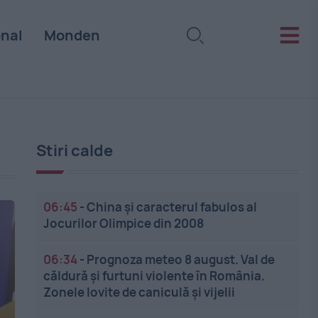
onal
Monden
Stiri calde
06:45
-
China și caracterul fabulos al
Jocurilor Olimpice din 2008
06:34
-
Prognoza meteo 8 august. Val de
căldură și furtuni violente în România.
Zonele lovite de caniculă și vijelii