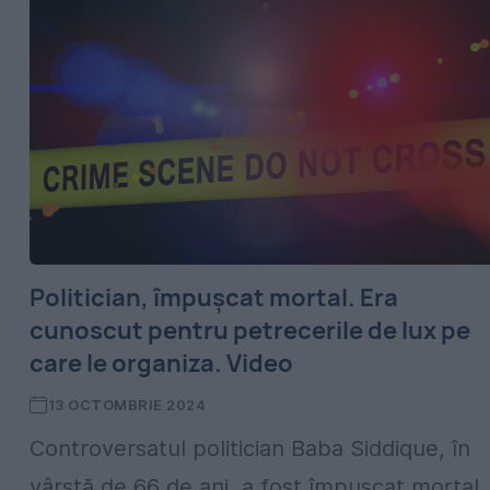
Politician, împuşcat mortal. Era
cunoscut pentru petrecerile de lux pe
care le organiza. Video
13 OCTOMBRIE 2024
Controversatul politician Baba Siddique, în
vârstă de 66 de ani, a fost împușcat mortal