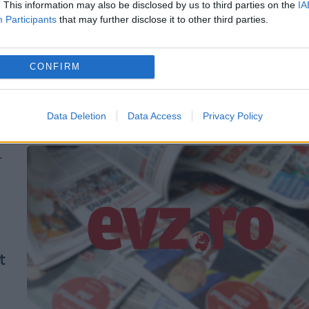
. This information may also be disclosed by us to third parties on the
IA
intensivă a unui spital Covid-19 din apropie
Participants
that may further disclose it to other third parties.
.
de Mumbai. Incendiul, care a izbucnit
vineri,...
CONFIRM
Data Deletion
Data Access
Privacy Policy
t