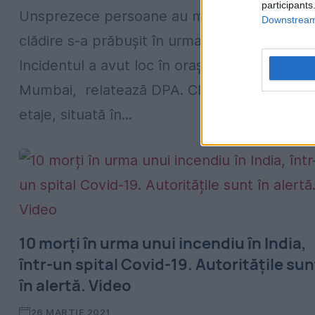
participants
Unsprezece persoane au murit după ce o
Downstream 
clădire s-a prăbuşit în urma ploilor torenţiale
Incidentul a avut loc în oraşul indian
Mumbai, relatează DPA. Clădirea cu trei
etaje, situată în...
10 morți în urma unui incendiu în India,
într-un spital Covid-19. Autoritățile sun
în alertă. Video
26 MARTIE 2021