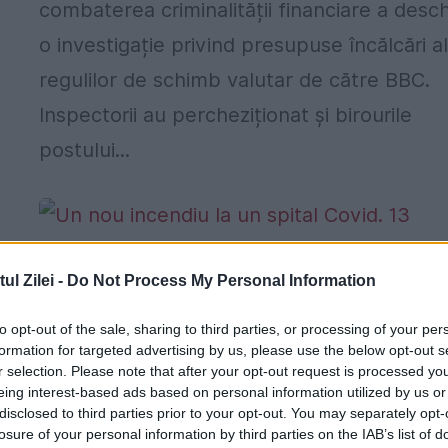
combaterea criminalității financiare a desch
o investigație privind presupuse încălcări a
regulilor de schimb valutar de către BBC.
Inspectorii au percheziționat și birourile
postului...
l Zilei -
Do Not Process My Personal Information
Un nou incendiu la un spital Covid. 13
oameni au murit în urma exploziei
to opt-out of the sale, sharing to third parties, or processing of your per
formation for targeted advertising by us, please use the below opt-out s
23 APRILIE 2021
r selection. Please note that after your opt-out request is processed y
eing interest-based ads based on personal information utilized by us or
Cel puţin 13 oameni au murit după ce un
disclosed to third parties prior to your opt-out. You may separately opt-
losure of your personal information by third parties on the IAB’s list of
incendiu a izbucnit la secţia de terapie