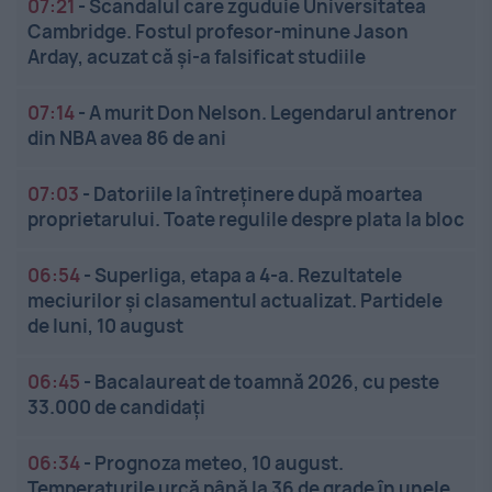
07:21
-
Scandalul care zguduie Universitatea
Cambridge. Fostul profesor-minune Jason
Arday, acuzat că și-a falsificat studiile
07:14
-
A murit Don Nelson. Legendarul antrenor
din NBA avea 86 de ani
07:03
-
Datoriile la întreținere după moartea
proprietarului. Toate regulile despre plata la bloc
06:54
-
Superliga, etapa a 4-a. Rezultatele
meciurilor și clasamentul actualizat. Partidele
de luni, 10 august
06:45
-
Bacalaureat de toamnă 2026, cu peste
33.000 de candidați
06:34
-
Prognoza meteo, 10 august.
Temperaturile urcă până la 36 de grade în unele