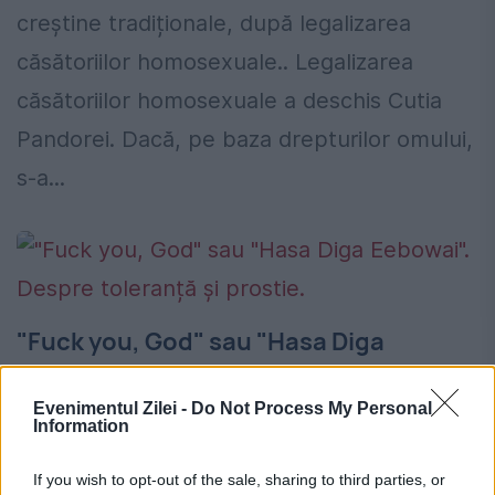
creştine tradiționale, după legalizarea
căsătoriilor homosexuale.. Legalizarea
căsătoriilor homosexuale a deschis Cutia
Pandorei. Dacă, pe baza drepturilor omului,
s-a...
"Fuck you, God" sau "Hasa Diga
Eebowai". Despre toleranță și prostie.
Evenimentul Zilei -
Do Not Process My Personal
9 IANUARIE 2015
Information
Masacrul de la Paris și un musical văzut
If you wish to opt-out of the sale, sharing to third parties, or