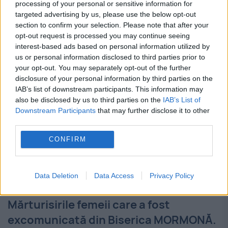
recent, m-au făcut să mă gândesc la modul
processing of your personal or sensitive information for
targeted advertising by us, please use the below opt-out
în care am învățat să gestionăm subiecte
section to confirm your selection. Please note that after your
opt-out request is processed you may continue seeing
delicate. "Fuck you, God" sau "Hasa Diga...
interest-based ads based on personal information utilized by
us or personal information disclosed to third parties prior to
your opt-out. You may separately opt-out of the further
disclosure of your personal information by third parties on the
IAB’s list of downstream participants. This information may
also be disclosed by us to third parties on the
IAB’s List of
Downstream Participants
that may further disclose it to other
third parties.
CONFIRM
Data Deletion
Data Access
Privacy Policy
Mărturisirile femeii care a fost
excomunicată din Biserica MORMONĂ.