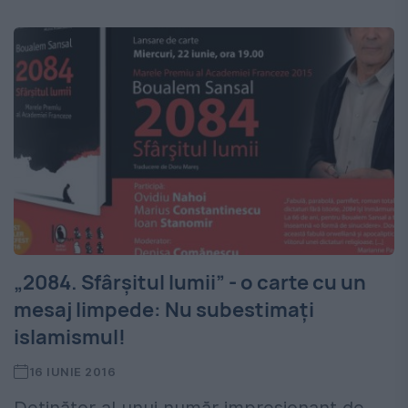
„2084. Sfârșitul lumii” - o carte cu un
mesaj limpede: Nu subestimați
islamismul!
16 IUNIE 2016