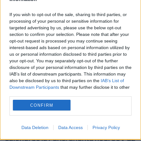
petrece peste finalul crizei auto europene,
prognozat pentru 2015. Deocamdată,
If you wish to opt-out of the sale, sharing to third parties, or
processing of your personal or sensitive information for
producătorul italian a...
targeted advertising by us, please use the below opt-out
section to confirm your selection. Please note that after your
opt-out request is processed you may continue seeing
interest-based ads based on personal information utilized by
us or personal information disclosed to third parties prior to
your opt-out. You may separately opt-out of the further
disclosure of your personal information by third parties on the
IAB’s list of downstream participants. This information may
also be disclosed by us to third parties on the
IAB’s List of
Downstream Participants
that may further disclose it to other
third parties.
CONFIRM
Audi Crosslane, conceptul prezentat la
Data Deletion
Data Access
Privacy Policy
Salonul de la Paris, anunţă noul SUV Q2