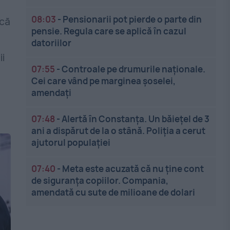
08:03
-
Pensionarii pot pierde o parte din
acă
pensie. Regula care se aplică în cazul
datoriilor
ii
07:55
-
Controale pe drumurile naționale.
Cei care vând pe marginea șoselei,
amendați
07:48
-
Alertă în Constanța. Un băiețel de 3
ani a dispărut de la o stână. Poliția a cerut
ajutorul populației
07:40
-
Meta este acuzată că nu ține cont
de siguranța copiilor. Compania,
amendată cu sute de milioane de dolari