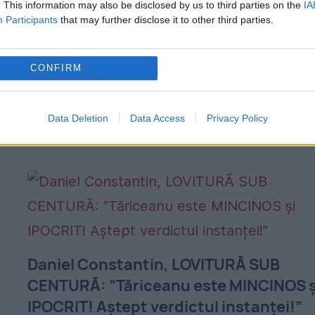
. This information may also be disclosed by us to third parties on the
IA
23 IULIE 2018
Participants
that may further disclose it to other third parties.
Inspecția Judiciară a demascat rapoartele
mincinoase ale DNA: „Se constată o crește
n
CONFIRM
de 500% a numărului de inculpați reținuți,
arestați preventiv sau arestați la domiciliu 
Data Deletion
Data Access
Privacy Policy
sem I 2016 și...
Daniel Constantin, LOVITURĂ SUB
CENTURĂ: ”Tăriceanu este MINCINOS ș
IPOCRIT! Aștept verdictul instanței!”