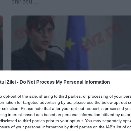
chiriașul...
l Zilei -
Do Not Process My Personal Information
ADEVĂRUL despre DNA. RAPOARTELE
to opt-out of the sale, sharing to third parties, or processing of your per
formation for targeted advertising by us, please use the below opt-out s
MINCINOASE au fost descoperite de
r selection. Please note that after your opt-out request is processed y
INSPECȚIA JUDICIARĂ. Cum a crescut
eing interest-based ads based on personal information utilized by us or
disclosed to third parties prior to your opt-out. You may separately opt-
RATA ACHITĂRILOR cu 500%
losure of your personal information by third parties on the IAB’s list of