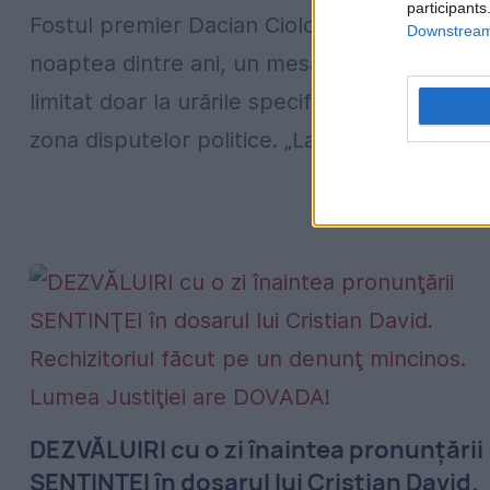
participants
Fostul premier Dacian Cioloș a transmis, în
Downstream 
noaptea dintre ani, un mesaj în care nu s-a
limitat doar la urările specifice, ci a intrat și î
zona disputelor politice. „La...
DEZVĂLUIRI cu o zi înaintea pronunţării
SENTINŢEI în dosarul lui Cristian David.