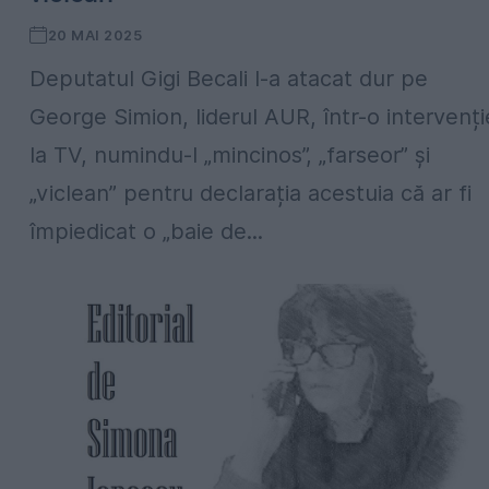
20 MAI 2025
Deputatul Gigi Becali l-a atacat dur pe
George Simion, liderul AUR, într-o intervenți
la TV, numindu-l „mincinos”, „farseor” și
„viclean” pentru declarația acestuia că ar fi
împiedicat o „baie de...