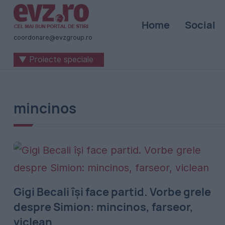
Știri
Home
Social
naționale
coordonare@evzgroup.ro
și
▼ Proiecte speciale
internaționale
|
România
mincinos
-
Evenimentul
Zilei
Gigi Becali își face partid. Vorbe grele
despre Simion: mincinos, farseor,
viclean