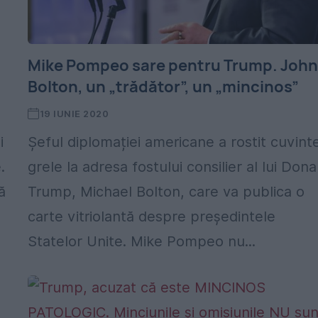
Mike Pompeo sare pentru Trump. Joh
Bolton, un „trădător”, un „mincinos”
19 IUNIE 2020
i
Șeful diplomației americane a rostit cuvint
.
grele la adresa fostului consilier al lui Dona
ă
Trump, Michael Bolton, care va publica o
carte vitriolantă despre președintele
Statelor Unite. Mike Pompeo nu...