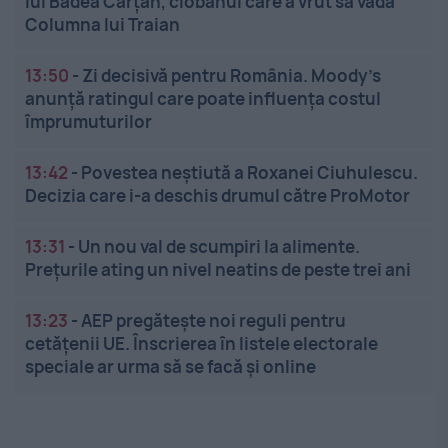
lui Badea Cârțan, ciobanul care a vrut să vadă
Columna lui Traian
13:50
-
Zi decisivă pentru România. Moody’s
anunță ratingul care poate influența costul
împrumuturilor
13:42
-
Povestea neștiută a Roxanei Ciuhulescu.
Decizia care i-a deschis drumul către ProMotor
13:31
-
Un nou val de scumpiri la alimente.
Prețurile ating un nivel neatins de peste trei ani
13:23
-
AEP pregătește noi reguli pentru
cetățenii UE. Înscrierea în listele electorale
speciale ar urma să se facă și online