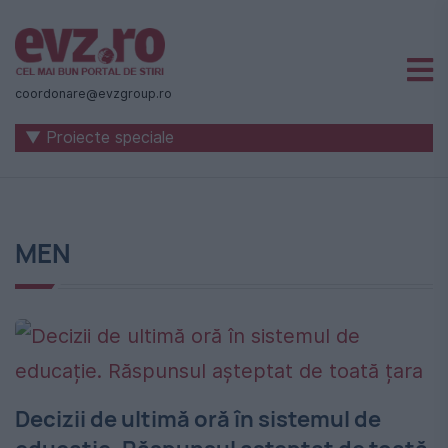
Știri
naționale
coordonare@evzgroup.ro
și
▼ Proiecte speciale
internaționale
|
România
MEN
-
Evenimentul
Zilei
Decizii de ultimă oră în sistemul de