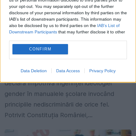
your opt-out. You may separately opt-out of the further
disclosure of your personal information by third parties on the
MEN răspunde celor 300.000 de părinți
IAB’s list of downstream participants. This information may
also be disclosed by us to third parties on the
IAB’s List of
care se opun ideologiei gender în
Downstream Participants
that may further disclose it to other
manualele școlare
third parties.
CONFIRM
1 MAI 2019
Ministerul Educației răspunde notificării
Data Deletion
Data Access
Privacy Policy
semnate de 300 de mii de români care se
declară împotriva ingerinței ideologiei
gender în manualele școlare invocând
principiile nediscriminării de orice fel.
Potrivit Constituția României,...