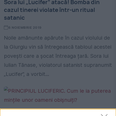
Sora lui „Lucifer” atacă! Bomba din
cazul tinerei violate într-un ritual
satanic
6 NOIEMBRIE 2019
Noile amănunte apărute în cazul violului de
la Giurgiu vin să întregească tabloul acestei
povești care a șocat întreaga țară. Sora lui
Iulian Tănase, violatorul satanist supranumit
„Lucifer”, a vorbit...
PRINCIPIUL LUCIFERIC. Cum le ia