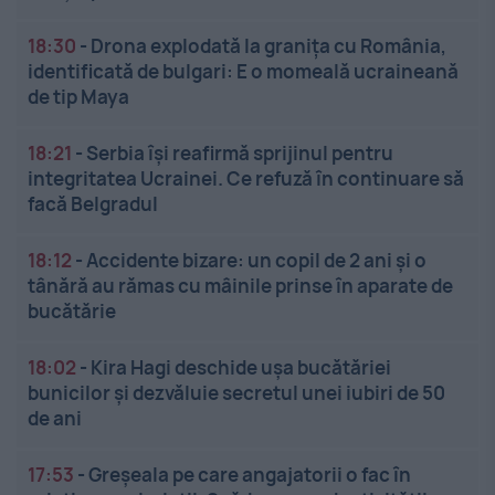
18:30
-
Drona explodată la granița cu România,
identificată de bulgari: E o momeală ucraineană
de tip Maya
18:21
-
Serbia își reafirmă sprijinul pentru
integritatea Ucrainei. Ce refuză în continuare să
facă Belgradul
18:12
-
Accidente bizare: un copil de 2 ani și o
tânără au rămas cu mâinile prinse în aparate de
bucătărie
18:02
-
Kira Hagi deschide ușa bucătăriei
bunicilor și dezvăluie secretul unei iubiri de 50
de ani
17:53
-
Greșeala pe care angajatorii o fac în