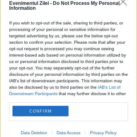
puterea mințile unor oameni obișnuiți?
Evenimentul Zilei -
Do Not Process My Personal
Information
22 SEPTEMBRIE 2018
If you wish to opt-out of the sale, sharing to third parties, or
Ne considerăm cu toții incapabili să facem
processing of your personal or sensitive information for
targeted advertising by us, please use the below opt-out
rău și îndreptățiți să-i judecăm pe cei din
section to confirm your selection. Please note that after your
opt-out request is processed you may continue seeing
jur. Să le punem etichete și să-i insultăm
interest-based ads based on personal information utilized by
pentru că îndrăznesc să gândescă altfel.
us or personal information disclosed to third parties prior to
your opt-out. You may separately opt-out of the further
Dar...
disclosure of your personal information by third parties on the
IAB’s list of downstream participants. This information may
also be disclosed by us to third parties on the
IAB’s List of
Downstream Participants
that may further disclose it to other
third parties.
CONFIRM
Data Deletion
Data Access
Privacy Policy