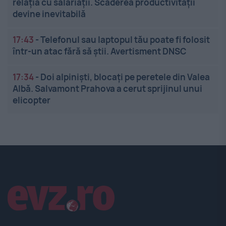
relația cu salariații. Scăderea productivității
devine inevitabilă
17:43
-
Telefonul sau laptopul tău poate fi folosit
într-un atac fără să știi. Avertisment DNSC
17:34
-
Doi alpiniști, blocați pe peretele din Valea
Albă. Salvamont Prahova a cerut sprijinul unui
elicopter
Linkuri utile