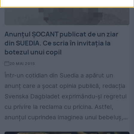
Anunțul ȘOCANT publicat de un ziar
din SUEDIA. Ce scria în invitația la
botezul unui copil
20 MAI 2015
Într-un cotidian din Suedia a apărut un
anunț care a șocat opinia publică, redacția
Svenska Dagbladet exprimându-și regretul
cu privire la reclama cu pricina. Astfel,
anunțul cuprindea imaginea unui bebeluș,...