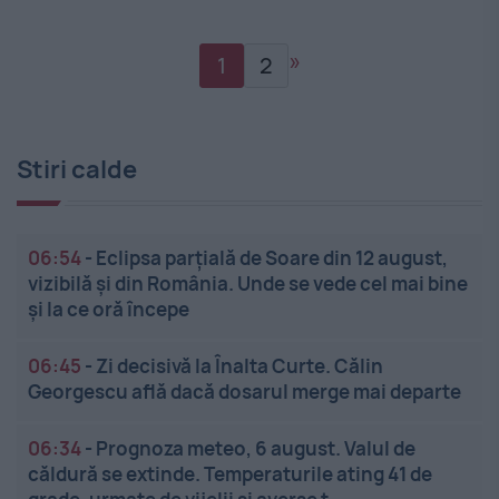
»
1
2
Stiri calde
06:54
-
Eclipsa parțială de Soare din 12 august,
vizibilă și din România. Unde se vede cel mai bine
și la ce oră începe
06:45
-
Zi decisivă la Înalta Curte. Călin
Georgescu află dacă dosarul merge mai departe
06:34
-
Prognoza meteo, 6 august. Valul de
căldură se extinde. Temperaturile ating 41 de