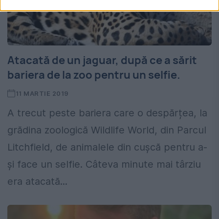
Atacată de un jaguar, după ce a sărit
bariera de la zoo pentru un selfie.
11 MARTIE 2019
A trecut peste bariera care o despărțea, la
grădina zoologică Wildlife World, din Parcul
Litchfield, de animalele din cușcă pentru a-
și face un selfie. Câteva minute mai târziu
era atacată...