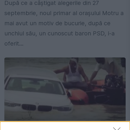
După ce a câștigat alegerile din 27
septembrie, noul primar al orașului Motru a
mai avut un motiv de bucurie, după ce
unchiul său, un cunoscut baron PSD, i-a
oferit...