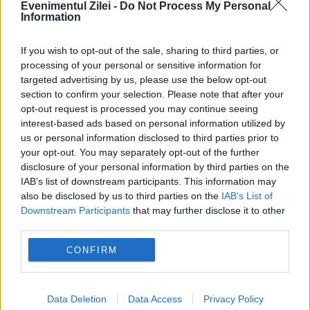
Evenimentul Zilei -
Do Not Process My Personal
VIDEO. De supărare, și-a aruncat BMW-
Information
ul în râu! Care a fost motivul
If you wish to opt-out of the sale, sharing to third parties, or
processing of your personal or sensitive information for
13 AUGUST 2019
targeted advertising by us, please use the below opt-out
Un indian a fost așa de supărat pe părinții
section to confirm your selection. Please note that after your
opt-out request is processed you may continue seeing
săi că nu a primit mașina visată, încât a
interest-based ads based on personal information utilized by
us or personal information disclosed to third parties prior to
aruncat-o în râu pe cea primită. Tânărul
your opt-out. You may separately opt-out of the further
primise în dar de ziua...
disclosure of your personal information by third parties on the
IAB’s list of downstream participants. This information may
also be disclosed by us to third parties on the
IAB’s List of
Downstream Participants
that may further disclose it to other
third parties.
CONFIRM
Data Deletion
Data Access
Privacy Policy