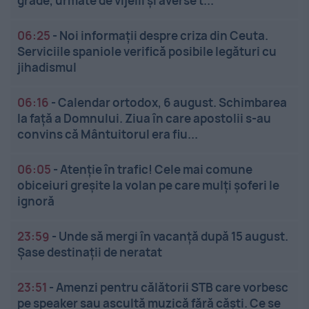
grade, urmate de vijelii și averse t...
06:25
-
Noi informații despre criza din Ceuta.
Serviciile spaniole verifică posibile legături cu
jihadismul
06:16
-
Calendar ortodox, 6 august. Schimbarea
la față a Domnului. Ziua în care apostolii s-au
convins că Mântuitorul era fiu...
06:05
-
Atenție în trafic! Cele mai comune
obiceiuri greșite la volan pe care mulți șoferi le
ignoră
23:59
-
Unde să mergi în vacanță după 15 august.
Șase destinații de neratat
23:51
-
Amenzi pentru călătorii STB care vorbesc
pe speaker sau ascultă muzică fără căști. Ce se