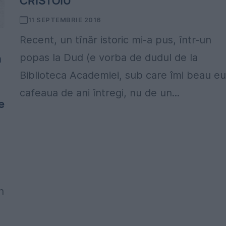
CRISTOIU
11 SEPTEMBRIE 2016
Recent, un tînăr istoric mi-a pus, într-un
a
popas la Dud (e vorba de dudul de la
Biblioteca Academiei, sub care îmi beau e
cafeaua de ani întregi, nu de un...
e
n