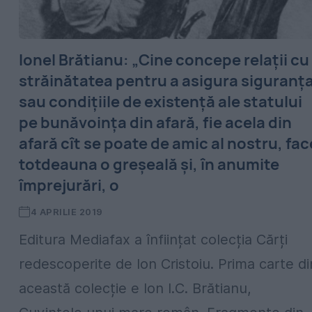
Ionel Brătianu: „Cine concepe relaţii cu
străinătatea pentru a asigura siguranţ
sau condiţiile de existenţă ale statului
pe bunăvoinţa din afară, fie acela din
afară cît se poate de amic al nostru, fac
totdeauna o greşeală şi, în anumite
împrejurări, o
4 APRILIE 2019
Editura Mediafax a înființat colecția Cărți
redescoperite de Ion Cristoiu. Prima carte di
această colecție e Ion I.C. Brătianu,