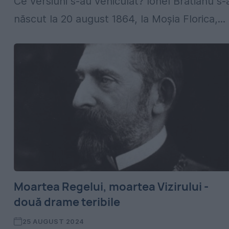
Ce versiuni s-au vehiculat? Ionel Brătianu s-
născut la 20 august 1864, la Moșia Florica,...
Moartea Regelui, moartea Vizirului -
două drame teribile
25 AUGUST 2024