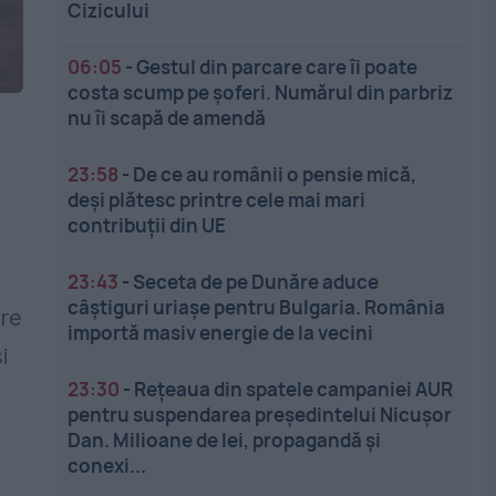
Cizicului
06:05
-
Gestul din parcare care îi poate
costa scump pe șoferi. Numărul din parbriz
nu îi scapă de amendă
23:58
-
De ce au românii o pensie mică,
deși plătesc printre cele mai mari
contribuții din UE
a
23:43
-
Seceta de pe Dunăre aduce
câștiguri uriașe pentru Bulgaria. România
re
importă masiv energie de la vecini
i
23:30
-
Rețeaua din spatele campaniei AUR
pentru suspendarea președintelui Nicușor
Dan. Milioane de lei, propagandă și
conexi...