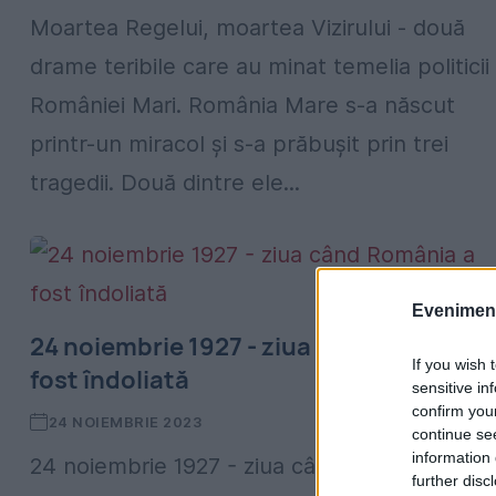
Moartea Regelui, moartea Vizirului - două
drame teribile care au minat temelia politicii
României Mari. România Mare s-a născut
printr-un miracol și s-a prăbușit prin trei
tragedii. Două dintre ele...
Evenimentu
24 noiembrie 1927 - ziua când România 
If you wish 
fost îndoliată
sensitive in
confirm you
24 NOIEMBRIE 2023
continue se
information 
24 noiembrie 1927 - ziua când România a fos
further disc