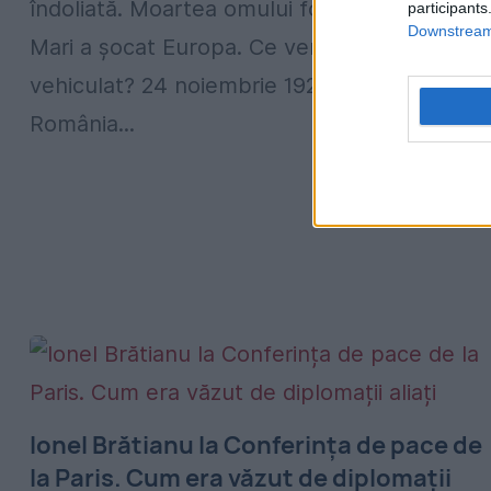
îndoliată. Moartea omului forte al României
participants
Downstream 
Mari a șocat Europa. Ce versiuni s-au
vehiculat? 24 noiembrie 1927 - ziua când
România...
Ionel Brătianu la Conferința de pace de
la Paris. Cum era văzut de diplomații