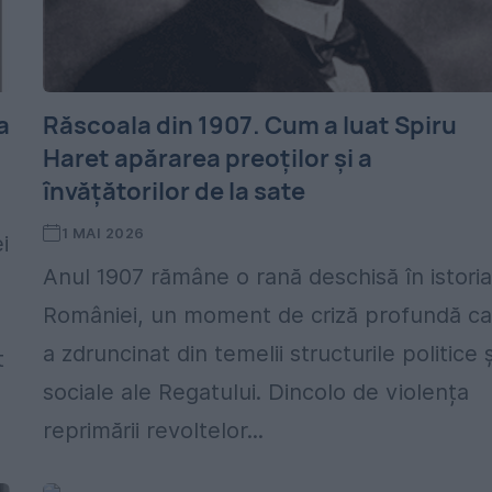
a
Răscoala din 1907. Cum a luat Spiru
Haret apărarea preoților și a
învățătorilor de la sate
1 MAI 2026
i
Anul 1907 rămâne o rană deschisă în istori
României, un moment de criză profundă ca
a zdruncinat din temelii structurile politice ș
t
sociale ale Regatului. Dincolo de violența
reprimării revoltelor...