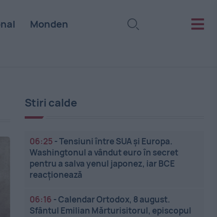
onal
Monden
Stiri calde
06:25
-
Tensiuni între SUA și Europa.
Washingtonul a vândut euro în secret
pentru a salva yenul japonez, iar BCE
reacționează
06:16
-
Calendar Ortodox, 8 august.
Sfântul Emilian Mărturisitorul, episcopul