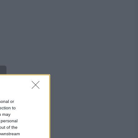
sonal or
ection to
ou may
 personal
out of the
 downstream