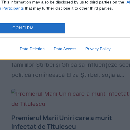
. This information may also be disclosed by us to third parties on the
IA
Participants
that may further disclose it to other third parties.
Eliza Știrbei, soția a doi șefi de guvern,
rivali de moarte
CONFIRM
8 OCTOMBRIE 2023
Eliza Știrbei, soția a doi șefi de guvern, rival
Data Deletion
Data Access
Privacy Policy
de moarte. Cum a reușit o descendentă a
familiilor Știrbei și Ghica să influențeze sc
politică romînească Eliza Știrbei, soția a...
Premierul Marii Uniri care a murit
infectat de Titulescu