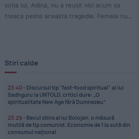
sotia lui, Adina, nu a reusit nici acum sa
treaca peste aceasta tragedie. Femeia nu...
Stiri calde
23:40
-
Discursul tip "fast-food spiritual" al lui
Sadhguru la UNTOLD, critici dure: „O
spiritualitate New Age fără Dumnezeu”
23:29
-
Becul stins al lui Bolojan, o măsură
inutilă de tip comunist. Economie de 1 la sută din
consumul național