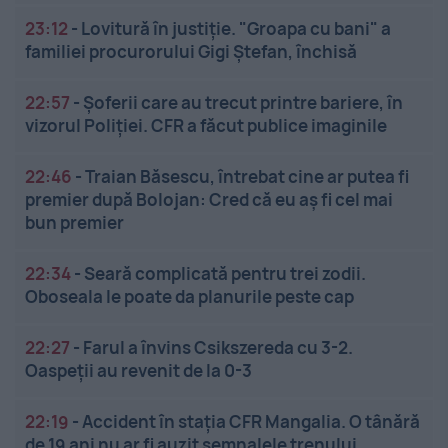
23:12
-
Lovitură în justiție. "Groapa cu bani" a
familiei procurorului Gigi Ștefan, închisă
22:57
-
Șoferii care au trecut printre bariere, în
vizorul Poliției. CFR a făcut publice imaginile
22:46
-
Traian Băsescu, întrebat cine ar putea fi
premier după Bolojan: Cred că eu aș fi cel mai
bun premier
22:34
-
Seară complicată pentru trei zodii.
Oboseala le poate da planurile peste cap
22:27
-
Farul a învins Csikszereda cu 3-2.
Oaspeții au revenit de la 0-3
22:19
-
Accident în stația CFR Mangalia. O tânără
de 19 ani nu ar fi auzit semnalele trenului