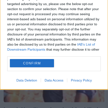
targeted advertising by us, please use the below opt-out
românească era cutremurată de prima
section to confirm your selection. Please note that after your
crimă şocantă de după Revoluţie. Ion
opt-out request is processed you may continue seeing
interest-based ads based on personal information utilized by
Luchian Mihalea, creatorul grupurilor Song
us or personal information disclosed to third parties prior to
your opt-out. You may separately opt-out of the further
şi Minisong, a fost găsit mort în...
disclosure of your personal information by third parties on the
IAB’s list of downstream participants. This information may
also be disclosed by us to third parties on the
IAB’s List of
Downstream Participants
that may further disclose it to other
third parties.
CONFIRM
Data Deletion
Data Access
Privacy Policy