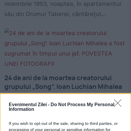
noiembrie 1993, noaptea, în apartamentul
său din Drumul Taberei, cântărețul...
24 de ani de la moartea creatorului
grupului „Song”. Ioan Luchian Mihalea
a fost sugrumat în timpul unui jaf.
POVESTEA UNEI FOTOGRAFII
Evenimentul Zilei -
Do Not Process My Personal
Information
30 NOIEMBRIE 2017
If you wish to opt-out of the sale, sharing to third parties, or
În urmă cu 24 de ani, societatea
processing of your personal or sensitive information for