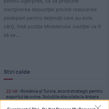
pentru Agerpres, că va propune
menţinerea dispoziţiei privind reducerea
pedepsei pentru deţinuţii care au scris
cărţi, însă poziţia Ministerului Justiţiei va fi
să se...
Stiri calde
22:48
-
România și Turcia, acord strategic pentru
exportul de ovine. Soluțiile discutate la Ankara
pentru fermierii români