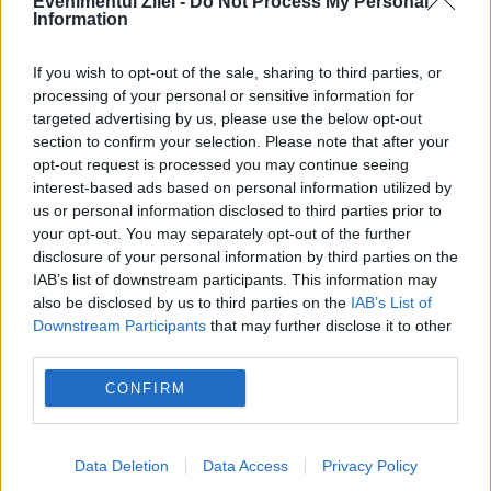
Evenimentul Zilei -
Do Not Process My Personal
Information
22:37
-
Phil Collins dezvăluie că a fost la un pas
de moarte: Oamenii veneau să-și ia rămas-bun
If you wish to opt-out of the sale, sharing to third parties, or
processing of your personal or sensitive information for
22:29
-
Gigi Becali, detalii neștiute despre relația
targeted advertising by us, please use the below opt-out
cu Mihai Stoica: El are grijă de banii mei. De ce
section to confirm your selection. Please note that after your
nu mai face FCSB achiz...
opt-out request is processed you may continue seeing
interest-based ads based on personal information utilized by
22:11
-
Încep plățile pensiilor pentru luna august.
us or personal information disclosed to third parties prior to
your opt-out. You may separately opt-out of the further
Data la care primești banii depinde de
disclosure of your personal information by third parties on the
modalitatea de încasare
IAB’s list of downstream participants. This information may
also be disclosed by us to third parties on the
IAB’s List of
22:01
-
Planul de salvare pentru industria
Downstream Participants
that may further disclose it to other
națională de apărare. Ministrul Economiei
third parties.
anunță consultări la ROMAERO pentru mode...
CONFIRM
21:53
-
Schimbare importantă în magazinele Lidl
UK. Clienții pot primi gratuit alimente rămase
Data Deletion
Data Access
Privacy Policy
nevândute