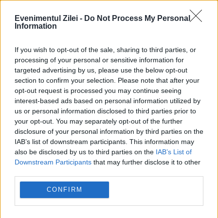
Sören Mojem l-a atacat pe Salvini, iar
Evenimentul Zilei -
Do Not Process My Personal
Information
profilul său a dispărut de pe site-ul web al
ONG-ului Mission Lifeline din Germania,
If you wish to opt-out of the sale, sharing to third parties, or
processing of your personal or sensitive information for
care, într-un tweet l-a făcut pe ministrul de
targeted advertising by us, please use the below opt-out
Interne...
section to confirm your selection. Please note that after your
opt-out request is processed you may continue seeing
interest-based ads based on personal information utilized by
us or personal information disclosed to third parties prior to
your opt-out. You may separately opt-out of the further
disclosure of your personal information by third parties on the
IAB’s list of downstream participants. This information may
also be disclosed by us to third parties on the
IAB’s List of
Downstream Participants
that may further disclose it to other
third parties.
AFIRMAȚII INCENDIARE! Matteo Salvini
CONFIRM
afirmă că porturile din Italia sunt
închise pentru imigranţi. Italia spune