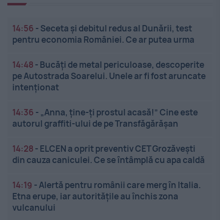
14:56
-
Seceta și debitul redus al Dunării, test
pentru economia României. Ce ar putea urma
14:48
-
Bucăți de metal periculoase, descoperite
pe Autostrada Soarelui. Unele ar fi fost aruncate
intenționat
14:36
-
„Anna, ține-ți prostul acasă!” Cine este
autorul graffiti-ului de pe Transfăgărășan
14:28
-
ELCEN a oprit preventiv CET Grozăveşti
din cauza caniculei. Ce se întâmplă cu apa caldă
14:19
-
Alertă pentru românii care merg în Italia.
Etna erupe, iar autoritățile au închis zona
vulcanului