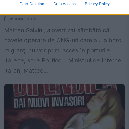
Data Deletion
Data Access
Privacy Policy
STOP imigranților
16 IUNIE 2018
Matteo Salvini, a avertizat sâmbătă că
navele operate de ONG-uri care au la bord
migranţi nu vor primi acces în porturile
italiene, scrie Politico. Ministrul de Interne
italian, Matteo...