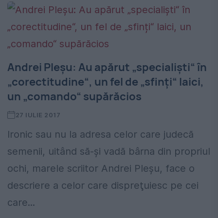
Andrei Pleşu: Au apărut „specialiști“ în
„corectitudine“, un fel de „sfinți“ laici,
un „comando“ supărăcios
27 IULIE 2017
Ironic sau nu la adresa celor care judecă
semenii, uitând să-şi vadă bârna din propriul
ochi, marele scriitor Andrei Pleşu, face o
descriere a celor care dispreţuiesc pe cei
care...