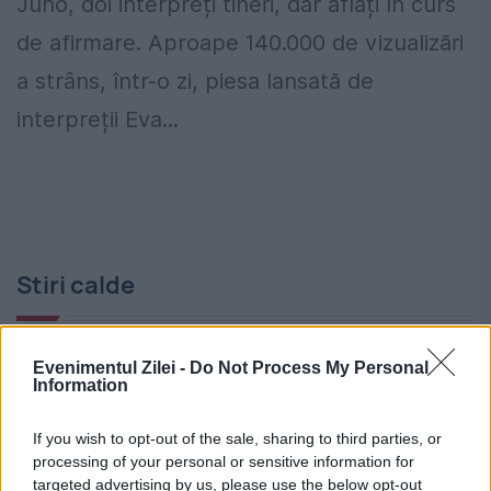
Juno, doi interpreți tineri, dar aflați în curs
de afirmare. Aproape 140.000 de vizualizări
a strâns, într-o zi, piesa lansată de
interpreții Eva...
Stiri calde
Evenimentul Zilei -
Do Not Process My Personal
23:59
-
Unde să mergi în vacanță după 15 august.
Information
Șase destinații de neratat
If you wish to opt-out of the sale, sharing to third parties, or
23:51
-
Amenzi pentru călătorii STB care vorbesc
processing of your personal or sensitive information for
pe speaker sau ascultă muzică fără căști. Ce se
targeted advertising by us, please use the below opt-out