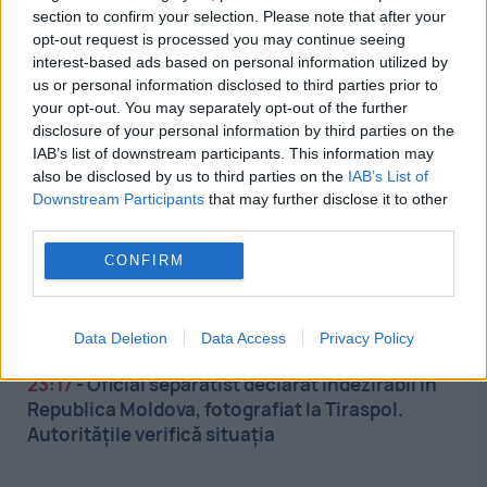
întâmplă la Metrorex
section to confirm your selection. Please note that after your
opt-out request is processed you may continue seeing
interest-based ads based on personal information utilized by
23:40
-
Înmormântare secretă la Moscova: Un
us or personal information disclosed to third parties prior to
general rus, presupusă victimă în tentativa de
your opt-out. You may separately opt-out of the further
asasinat asupra lui Aleksandr Ceiko
disclosure of your personal information by third parties on the
IAB’s list of downstream participants. This information may
23:36
-
Opoziția încearcă suspendarea Maiei
also be disclosed by us to third parties on the
IAB’s List of
Sandu. Președinta spune că în spatele
Downstream Participants
that may further disclose it to other
demersului se află interesele Kremlinului
third parties.
CONFIRM
23:26
-
Constantin Pănescu, fost acționar la FC
Argeș, a murit la 66 de ani. Anchetă privind cauza
decesului
Data Deletion
Data Access
Privacy Policy
23:17
-
Oficial separatist declarat indezirabil în
Republica Moldova, fotografiat la Tiraspol.
Autoritățile verifică situația