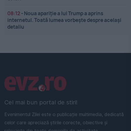
08:12
-
Noua apariție a lui Trump a aprins
internetul. Toată lumea vorbește despre același
detaliu
Linkuri utile
Cel mai bun portal de stiri!
Evenimentul Zilei este o publicație multimedia, dedicată
celor care apreciază știrile corecte, obiective și
relevante din toate domeniile de activitate