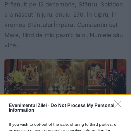
Prăznuit pe 12 decembrie, Sfântul Spiridon
s-a născut în jurul anului 270, în Cipru, în
vremea Sfântului Împărat Constantin cel
Mare, fiind de mic paznic la oi. Numele său
vine...
Evenimentul Zilei -
Do Not Process My Personal
Information
If you wish to opt-out of the sale, sharing to third parties, or
processing of your personal or sensitive information for