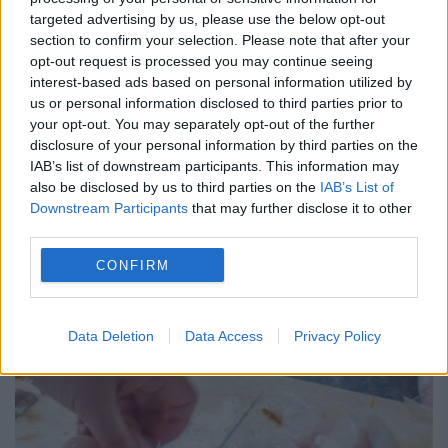
targeted advertising by us, please use the below opt-out
Mâna dreaptă a Sfântului Spiridon
section to confirm your selection. Please note that after your
ajunge în București
opt-out request is processed you may continue seeing
interest-based ads based on personal information utilized by
us or personal information disclosed to third parties prior to
9 OCTOMBRIE 2019
your opt-out. You may separately opt-out of the further
Cei care nu au posibilitatea de a ajunge la
disclosure of your personal information by third parties on the
IAB’s list of downstream participants. This information may
Iași, la sărbătoarea Sfintei Parascheva
also be disclosed by us to third parties on the
IAB’s List of
Downstream Participants
that may further disclose it to other
pentru a se închina la moaștele Sfântului
third parties.
Ierah Spiridon, vor avea ocazia sâmbătă, 12
CONFIRM
octombrie, preț...
Data Deletion
Data Access
Privacy Policy