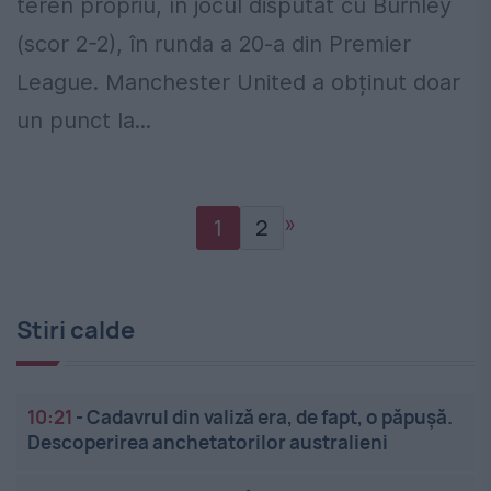
teren propriu, în jocul disputat cu Burnley
(scor 2-2), în runda a 20-a din Premier
League. Manchester United a obținut doar
un punct la...
»
1
2
Stiri calde
10:21
-
Cadavrul din valiză era, de fapt, o păpușă.
Descoperirea anchetatorilor australieni