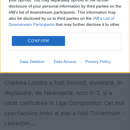
disclosure of your personal information by third parties on the
IAB’s list of downstream participants. This information may
also be disclosed by us to third parties on the
IAB’s List of
Downstream Participants
that may further disclose it to other
third parties.
FOTBAL EUROPEAN. Final FABULOS de
sezon în Premier League. Campioana
CONFIRM
en-titre a ratat LIGA CAMPIONILOR.
Într-un meci s-au marcat 9 goluri
Data Deletion
Data Access
Privacy Policy
13 MAI 2018
Chelsea Londra a fost învinsă, duminică, în
deplasare, de Newcastle, scor 0-3, și a
ratat calificarea în Liga Campionilor. Cel mai
spectaculos meci al zilei a fost Tottenham -
Leicester....