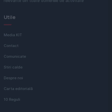
relevante din toate domeniile de activitate
Utile
Media KIT
Contact
Comunicate
Stiri calde
Despre noi
Carta editorială
10 Reguli