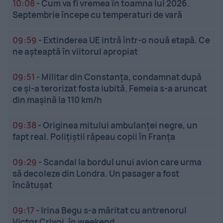
10:08
-
Cum va fi vremea în toamna lui 2026.
Septembrie începe cu temperaturi de vară
09:59
-
Extinderea UE intră într-o nouă etapă. Ce
ne așteaptă în viitorul apropiat
09:51
-
Militar din Constanța, condamnat după
ce și-a terorizat fosta iubită. Femeia s-a aruncat
din mașină la 110 km/h
09:38
-
Originea mitului ambulanței negre, un
fapt real. Polițiștii răpeau copii în Franța
09:29
-
Scandal la bordul unui avion care urma
să decoleze din Londra. Un pasager a fost
încătușat
09:17
-
Irina Begu s-a măritat cu antrenorul
Victor Crivoi, în weekend