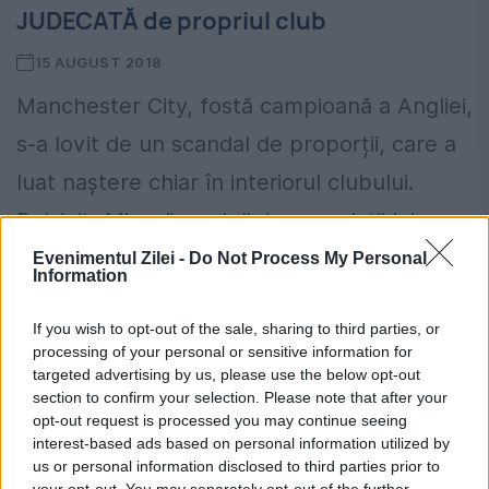
JUDECATĂ de propriul club
15 AUGUST 2018
Manchester City, fostă campioană a Angliei,
s-a lovit de un scandal de proporții, care a
luat naștere chiar în interiorul clubului.
Potrivit „Mirror”, unul dintre angajații lui
Manchester City a...
Evenimentul Zilei -
Do Not Process My Personal
Information
If you wish to opt-out of the sale, sharing to third parties, or
processing of your personal or sensitive information for
targeted advertising by us, please use the below opt-out
section to confirm your selection. Please note that after your
opt-out request is processed you may continue seeing
interest-based ads based on personal information utilized by
us or personal information disclosed to third parties prior to
your opt-out. You may separately opt-out of the further