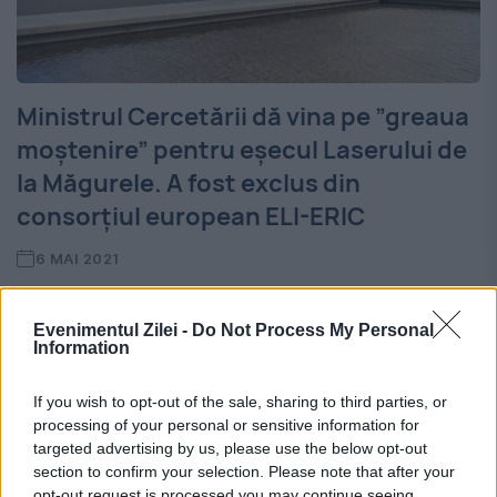
Ministrul Cercetării dă vina pe ”greaua
moștenire” pentru eșecul Laserului de
la Măgurele. A fost exclus din
consorțiul european ELI-ERIC
6 MAI 2021
După ani de negocieri intense, România s-a
Evenimentul Zilei -
Do Not Process My Personal
văzut exclusă, prin mega-proiectul Laserul
Information
de la Măgurele, din consorțiul European
If you wish to opt-out of the sale, sharing to third parties, or
ELI-ERIC. Este cel mai important proiect
processing of your personal or sensitive information for
targeted advertising by us, please use the below opt-out
științific al țării noastre din toate...
section to confirm your selection. Please note that after your
opt-out request is processed you may continue seeing