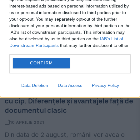
interest-based ads based on personal information utilized by
us or personal information disclosed to third parties prior to
your opt-out. You may separately opt-out of the further
disclosure of your personal information by third parties on the
IAB’s list of downstream participants. This information may
also be disclosed by us to third parties on the
IAB’s List of
Downstream Participants
that may further disclose it to other
third parties.
CONFIRM
Data Deletion
Data Access
Privacy Policy
Ultimele informații despre noul buletin
cu cip. Diferențele și avantajele față de
documentul clasic
10 APRILIE 2021
Din data de 2 august, românii vor avea o