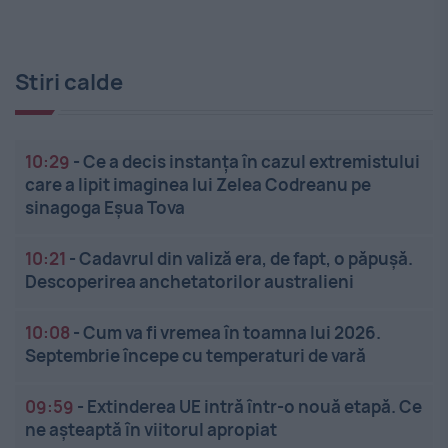
Stiri calde
10:29
-
Ce a decis instanța în cazul extremistului
care a lipit imaginea lui Zelea Codreanu pe
sinagoga Eșua Tova
10:21
-
Cadavrul din valiză era, de fapt, o păpușă.
Descoperirea anchetatorilor australieni
10:08
-
Cum va fi vremea în toamna lui 2026.
Septembrie începe cu temperaturi de vară
09:59
-
Extinderea UE intră într-o nouă etapă. Ce
ne așteaptă în viitorul apropiat