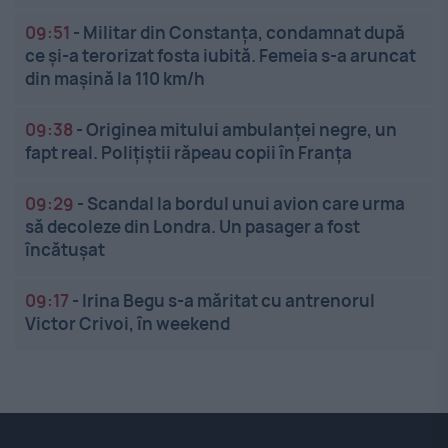
09:51
-
Militar din Constanța, condamnat după
ce și-a terorizat fosta iubită. Femeia s-a aruncat
din mașină la 110 km/h
09:38
-
Originea mitului ambulanței negre, un
fapt real. Polițiștii răpeau copii în Franța
09:29
-
Scandal la bordul unui avion care urma
să decoleze din Londra. Un pasager a fost
încătușat
09:17
-
Irina Begu s-a măritat cu antrenorul
Victor Crivoi, în weekend