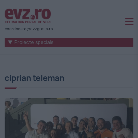
Știri
naționale
coordonare@evzgroup.ro
și
▼ Proiecte speciale
internaționale
|
România
ciprian teleman
-
Evenimentul
Zilei