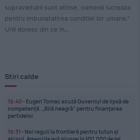
supravietuirii sunt atinse, oamenii lucreaza
pentru imbunatatirea conditiei lor umane."
Unii doresc din ce in...
Stiri calde
19:40
-
Eugen Tomac acuză Guvernul de lipsă de
competență. „Bilă neagră” pentru finanțarea
partidelor
19:31
-
Noi reguli la frontieră pentru tutun și
alcool. Amenzile pot ajunge la 100.000 de lei