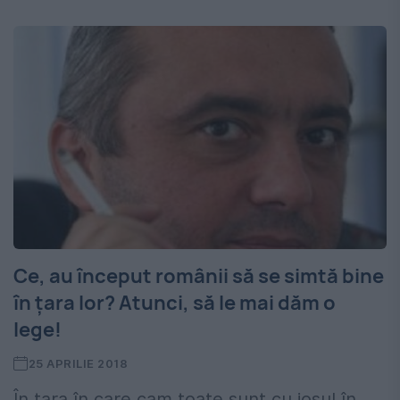
Ce, au început românii să se simtă bine
în ţara lor? Atunci, să le mai dăm o
lege!
25 APRILIE 2018
În ţara în care cam toate sunt cu josul în