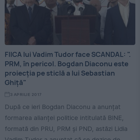
FIICA lui Vadim Tudor face SCANDAL: ".
PRM, în pericol. Bogdan Diaconu este
proiecţia pe sticlă a lui Sebastian
Ghiţă"
3 APRILIE 2017
După ce ieri Bogdan Diaconu a anunțat
formarea alianței politice intitulată BINE,
formată din PRU, PRM și PND, astăzi Lidia
Vadim Tudor a anunțat că se dezice de