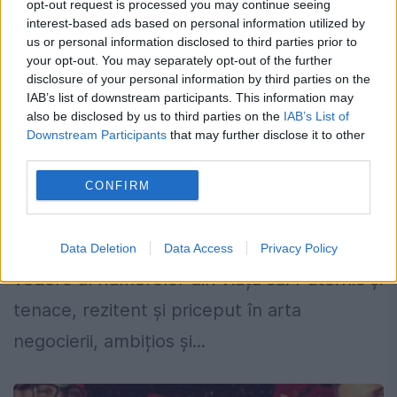
opt-out request is processed you may continue seeing
interest-based ads based on personal information utilized by
us or personal information disclosed to third parties prior to
your opt-out. You may separately opt-out of the further
Numenorologul Milena Farcaș:
disclosure of your personal information by third parties on the
„Grindeanu uneori este bântuit de
IAB’s list of downstream participants. This information may
timiditate, alteori de un soi de
also be disclosed by us to third parties on the
IAB’s List of
Downstream Participants
that may further disclose it to other
nesiguranță neașteptată”
third parties.
11 IANUARIE 2017
CONFIRM
Numerologul Milena Farcaș ne spune cum
e Sorin Mihai Grindeanu din punct de
Data Deletion
Data Access
Privacy Policy
vedere al numerolor din viața sa. Puternic și
tenace, rezitent și priceput în arta
negocierii, ambițios și...