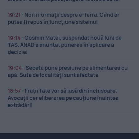
19:21
-
Noi informații despre e-Terra. Când ar
putea fi repus în funcțiune sistemul
19:14
-
Cosmin Matei, suspendat nouă luni de
TAS. ANAD a anunțat punerea în aplicare a
deciziei
19:04
-
Seceta pune presiune pe alimentarea cu
apă. Sute de localități sunt afectate
18:57
-
Frații Tate vor să iasă din închisoare.
Avocații cer eliberarea pe cauțiune înaintea
extrădării