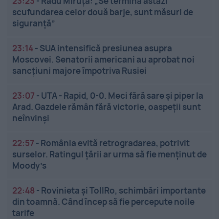
23:23
-
Radu Miruță: „Se termină astăzi
scufundarea celor două barje, sunt măsuri de
siguranţă”
23:14
-
SUA intensifică presiunea asupra
Moscovei. Senatorii americani au aprobat noi
sancțiuni majore împotriva Rusiei
23:07
-
UTA - Rapid, 0-0. Meci fără sare și piper la
Arad. Gazdele rămân fără victorie, oaspeții sunt
neînvinși
22:57
-
România evită retrogradarea, potrivit
surselor. Ratingul țării ar urma să fie menținut de
Moody’s
22:48
-
Rovinieta și TollRo, schimbări importante
din toamnă. Când încep să fie percepute noile
tarife