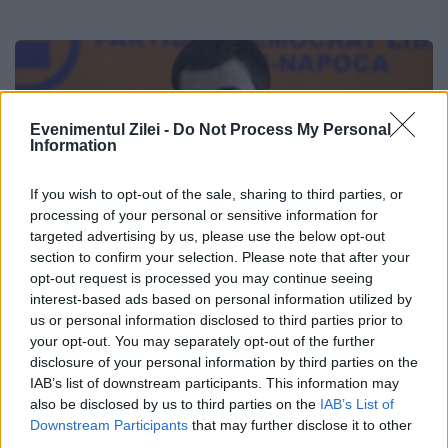
Evenimentul Zilei -
Do Not Process My Personal
Information
If you wish to opt-out of the sale, sharing to third parties, or
processing of your personal or sensitive information for
targeted advertising by us, please use the below opt-out
section to confirm your selection. Please note that after your
opt-out request is processed you may continue seeing
interest-based ads based on personal information utilized by
Deputatul Adrian GURZĂU, pus sub
us or personal information disclosed to third parties prior to
your opt-out. You may separately opt-out of the further
CONTROL JUDICIAR. Magistrații au
disclosure of your personal information by third parties on the
RESPINS cererea DNA de ARESTARE
IAB’s list of downstream participants. This information may
preventivă a acestuia
also be disclosed by us to third parties on the
IAB’s List of
Downstream Participants
that may further disclose it to other
third parties.