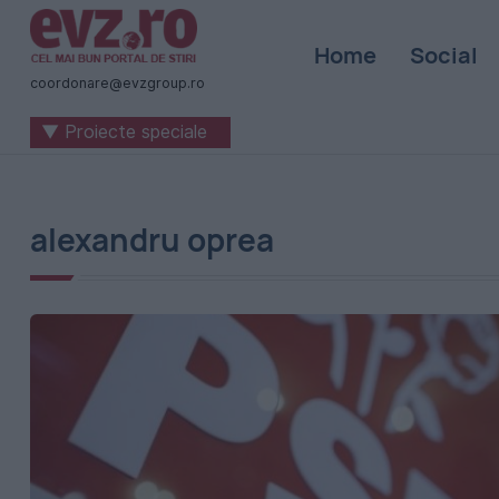
Știri
Home
Social
naționale
coordonare@evzgroup.ro
și
▼ Proiecte speciale
internaționale
|
România
alexandru oprea
-
Evenimentul
Zilei