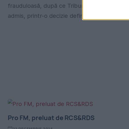
frauduloasă, după ce Tribunalul Ilfov a
admis, printr-o decizie definitivă, cererea...
Pro FM, preluat de RCS&RDS
22 DECEMBRIE 2014