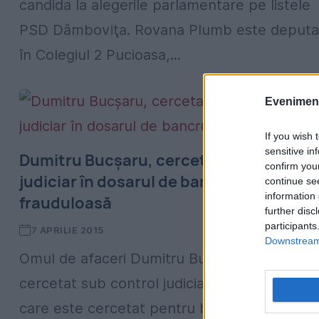
candida la alegerile parlamentare pe listele
PSD Dâmboviţa. Rovana Plumb este deputa
în Colegiul 2 Pucioasa,...
Evenimentu
If you wish 
sensitive in
Dumitru Bucşaru, cercetat sub control
confirm you
judiciar în dosarul de bancrută
continue se
information 
frauduloasă
further disc
participants
7 APRILIE 2015
Downstream 
Omul de afaceri Dumitru Bucşaru va fi
cercetat sub control judiciar în dosarul în
care este cercetat pentru bancrută