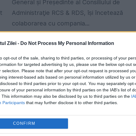
General ṣi Preṣedinte al Consiliului de
t
Administraţie RCS & RDS, îṣi încetează
colaborarea cu compania...
l Zilei -
Do Not Process My Personal Information
to opt-out of the sale, sharing to third parties, or processing of your per
formation for targeted advertising by us, please use the below opt-out s
r selection. Please note that after your opt-out request is processed y
eing interest-based ads based on personal information utilized by us or
disclosed to third parties prior to your opt-out. You may separately opt-
losure of your personal information by third parties on the IAB’s list of
. This information may also be disclosed by us to third parties on the
IA
Participants
that may further disclose it to other third parties.
Au început audierile în dosarul „Șanta
CONFIRM
la Felix TV”. “Am primit din surse