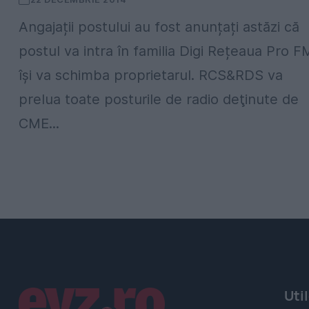
Angajații postului au fost anunțați astăzi că
postul va intra în familia Digi Rețeaua Pro F
își va schimba proprietarul. RCS&RDS va
prelua toate posturile de radio deţinute de
CME...
Linkuri utile
Uti