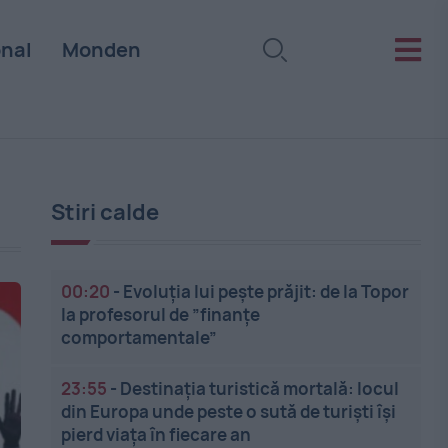
onal
Monden
Stiri calde
00:20
-
Evoluția lui pește prăjit: de la Topor
la profesorul de ”finanțe
comportamentale”
23:55
-
Destinația turistică mortală: locul
din Europa unde peste o sută de turiști își
pierd viața în fiecare an