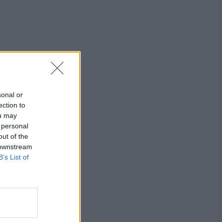
sonal or
ection to
ou may
 personal
out of the
 downstream
B’s List of
j