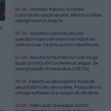
23:46
-
Fermierii francezi schimbă
culturile din cauza secetei. Năutul și lintea
câștigă teren în Alsacia
l
23:39
-
Volodimir Zelenski anunță
operațiuni speciale împotriva industriei
militare ruse. Ce ținte au fost identificate
23:29
-
Reacție furibundă a lui Ioan Varga
după umilința din Conference League. Se
anunță plecări în masă de la CFR Cluj
23:18
-
Experții au descoperit o breșă de
securitate în zeci de routere. Producătorul
retrage software-ul și suspendă vânzările
23:05
-
Patru zodii chinezești sunt în