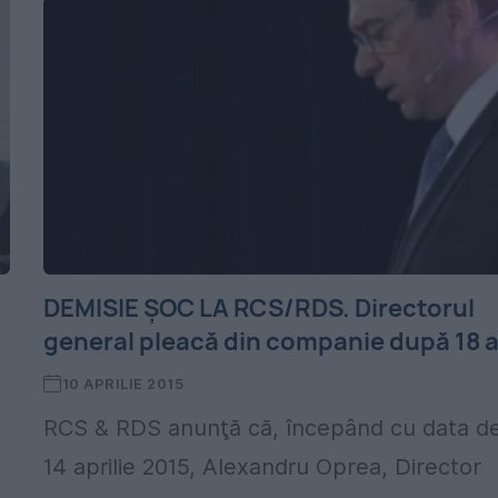
DEMISIE ŞOC LA RCS/RDS. Directorul
general pleacă din companie după 18 a
10 APRILIE 2015
RCS & RDS anunţă că, începând cu data d
14 aprilie 2015, Alexandru Oprea, Director