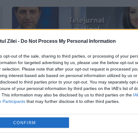
l Zilei -
Do Not Process My Personal Information
to opt-out of the sale, sharing to third parties, or processing of your per
formation for targeted advertising by us, please use the below opt-out s
r selection. Please note that after your opt-out request is processed y
eing interest-based ads based on personal information utilized by us or
disclosed to third parties prior to your opt-out. You may separately opt-
losure of your personal information by third parties on the IAB’s list of
Fiul lui Nicolae Melinescu, la „matinalu
. This information may also be disclosed by us to third parties on the
IA
Ştirilor TVR. Ce vrea să fcă Mihai
Participants
that may further disclose it to other third parties.
Melinescu şi cu ce s-a ocupat până
acum
CONFIRM
5 FEBRUARIE 2016