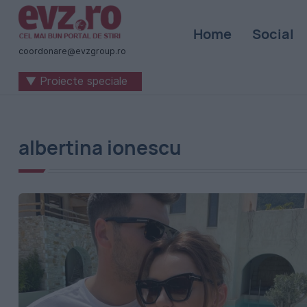
Știri
Home
Social
naționale
coordonare@evzgroup.ro
și
▼ Proiecte speciale
internaționale
|
România
albertina ionescu
-
Evenimentul
Zilei