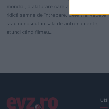
mondial, o alăturare care atrage atenția și
ridică semne de întrebare. Cele trei vedete
s-au cunoscut în sala de antrenamente,
atunci când filmau...
Linkuri utile
Uti