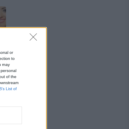
sonal or
ection to
ou may
 personal
out of the
 downstream
l”
B’s List of