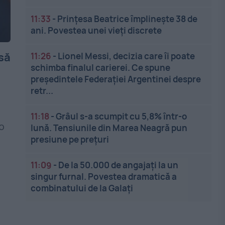
11:33
-
Prințesa Beatrice împlinește 38 de
ani. Povestea unei vieți discrete
să
11:26
-
Lionel Messi, decizia care îi poate
schimba finalul carierei. Ce spune
președintele Federației Argentinei despre
retr...
11:18
-
Grâul s-a scumpit cu 5,8% într-o
o
lună. Tensiunile din Marea Neagră pun
presiune pe prețuri
11:09
-
De la 50.000 de angajați la un
singur furnal. Povestea dramatică a
combinatului de la Galați