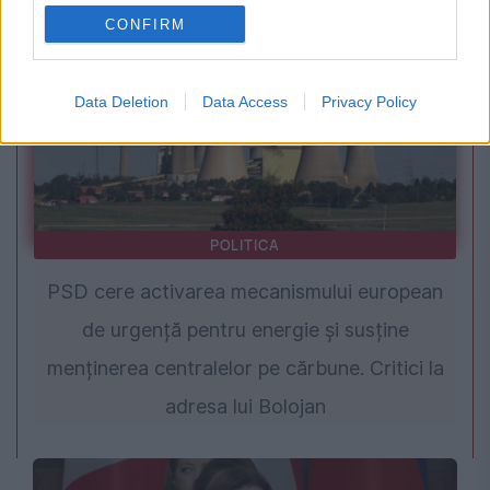
CONFIRM
Data Deletion
Data Access
Privacy Policy
POLITICA
PSD cere activarea mecanismului european
de urgență pentru energie și susține
menținerea centralelor pe cărbune. Critici la
adresa lui Bolojan