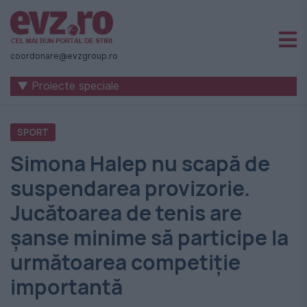
Știri
naționale
coordonare@evzgroup.ro
și
▼ Proiecte speciale
internaționale
|
SPORT
România
Simona Halep nu scapă de
-
suspendarea provizorie.
Evenimentul
Jucătoarea de tenis are
Zilei
șanse minime să participe la
următoarea competiție
importantă