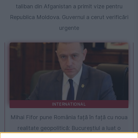
taliban din Afganistan a primit vize pentru
Republica Moldova. Guvernul a cerut verificări
urgente
INTERNATIONAL
Mihai Fifor pune România față în față cu noua
realitate geopolitică: Bucureștiul a luat o