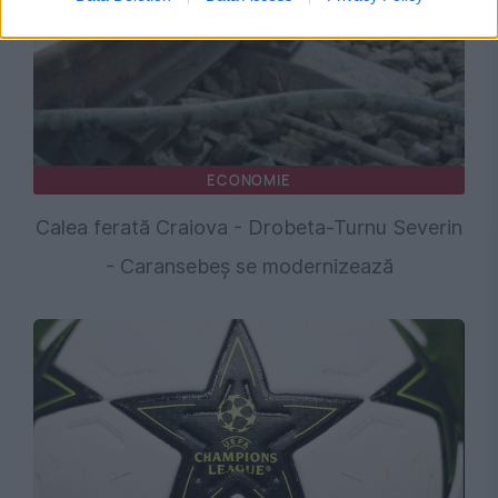
ECONOMIE
Calea ferată Craiova - Drobeta-Turnu Severin
- Caransebeș se modernizează