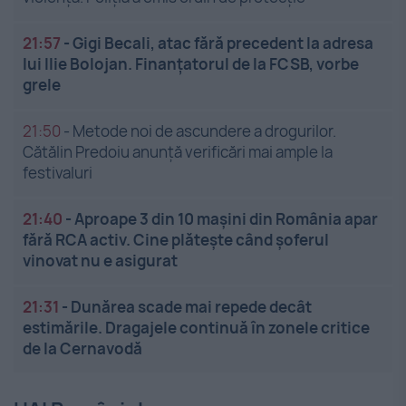
21:57
-
Gigi Becali, atac fără precedent la adresa
lui Ilie Bolojan. Finanțatorul de la FCSB, vorbe
grele
21:50
-
Metode noi de ascundere a drogurilor.
Cătălin Predoiu anunță verificări mai ample la
festivaluri
21:40
-
Aproape 3 din 10 mașini din România apar
fără RCA activ. Cine plătește când șoferul
vinovat nu e asigurat
21:31
-
Dunărea scade mai repede decât
estimările. Dragajele continuă în zonele critice
de la Cernavodă