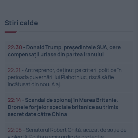
Stiri calde
22:30
-
Donald Trump, președintele SUA, cere
compensații uriașe din partea Iranului
22:21
-
Antreprenor, deţinut pe criterii politice în
perioada guvernării lui Plahotniuc, riscă să fie
încătuşat din nou: A aj...
22:14
-
Scandal de spionaj în Marea Britanie.
Dronele forțelor speciale britanice au trimis
secret date către China
22:06
-
Senatorul Robert Ghiță, acuzat de soție de
violență. Poliția a emis ordin de protecție