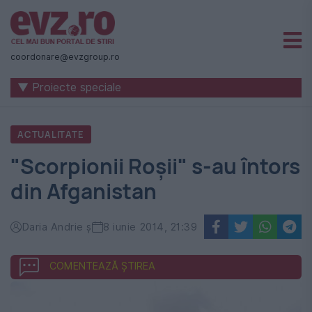
Știri
naționale
coordonare@evzgroup.ro
și
▼ Proiecte speciale
internaționale
|
ACTUALITATE
România
"Scorpionii Roșii" s-au întors
-
din Afganistan
Evenimentul
Zilei
Daria Andrie ş
8 iunie 2014, 21:39
COMENTEAZĂ ȘTIREA