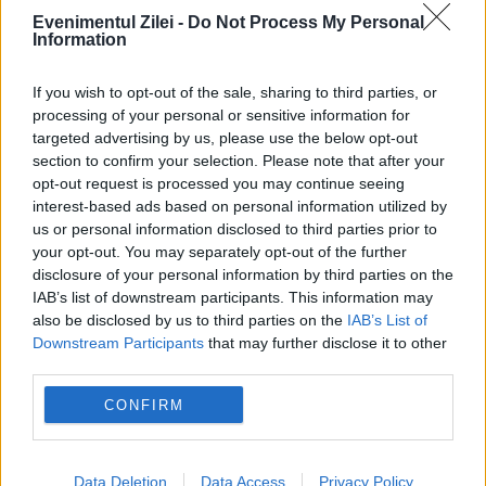
pauză de la a conta
Evenimentul Zilei -
Do Not Process My Personal
Information
If you wish to opt-out of the sale, sharing to third parties, or
processing of your personal or sensitive information for
targeted advertising by us, please use the below opt-out
section to confirm your selection. Please note that after your
opt-out request is processed you may continue seeing
interest-based ads based on personal information utilized by
us or personal information disclosed to third parties prior to
your opt-out. You may separately opt-out of the further
SPORT
disclosure of your personal information by third parties on the
IAB’s list of downstream participants. This information may
Universitatea Craiova - Petrolul Ploiești, 4-0.
also be disclosed by us to third parties on the
IAB’s List of
Downstream Participants
that may further disclose it to other
Victorie fără emoții pentru olteni, oaspeții nu
third parties.
au contat
CONFIRM
Data Deletion
Data Access
Privacy Policy