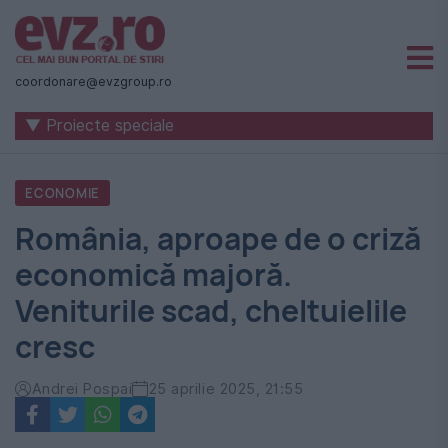
Știri
naționale
coordonare@evzgroup.ro
și
▼ Proiecte speciale
internaționale
|
ECONOMIE
România
România, aproape de o criză
-
economică majoră.
Evenimentul
Veniturile scad, cheltuielile
Zilei
cresc
Andrei Pospai
25 aprilie 2025, 21:55