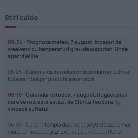
Stiri calde
06:34
-
Prognoza meteo, 7 august. Început de
weekend cu temperaturi greu de suportat. Unde
apar vijeliile
06:25
-
Danemarca introduce măsuri dure împotriva
folosirii inteligenței artificiale în școli
06:16
-
Calendar ortodox, 7 august. Rugăciunea
care se rostește astăzi, de Sfânta Teodora. Îți
vindecă sufletul
06:05
-
Ce se întâmplă dacă depășești viteza de mai
multe ori în aceeași zi. Explicația din Codul Rutier