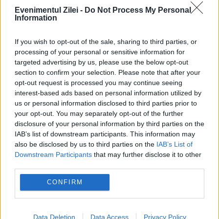
Evenimentul Zilei -
Do Not Process My Personal
PSD cere activarea mecanismului european
Information
de urgență pentru energie și susține
If you wish to opt-out of the sale, sharing to third parties, or
menținerea centralelor pe cărbune. Critici la
processing of your personal or sensitive information for
targeted advertising by us, please use the below opt-out
adresa lui Bolojan
section to confirm your selection. Please note that after your
opt-out request is processed you may continue seeing
interest-based ads based on personal information utilized by
us or personal information disclosed to third parties prior to
your opt-out. You may separately opt-out of the further
disclosure of your personal information by third parties on the
IAB’s list of downstream participants. This information may
also be disclosed by us to third parties on the
IAB’s List of
Downstream Participants
that may further disclose it to other
third parties.
CONFIRM
MONDEN
O nouă amânare în dosarul în care este
Data Deletion
Data Access
Privacy Policy