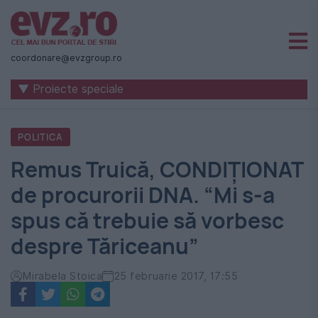
Știri
naționale
coordonare@evzgroup.ro
și
▼ Proiecte speciale
internaționale
|
POLITICA
România
Remus Truică, CONDIȚIONAT
-
de procurorii DNA. “Mi s-a
Evenimentul
spus că trebuie să vorbesc
Zilei
despre Tăriceanu”
Mirabela Stoica
25 februarie 2017, 17:55