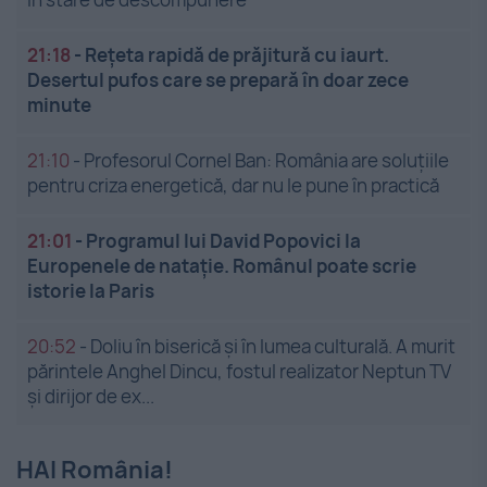
21:18
-
Rețeta rapidă de prăjitură cu iaurt.
Desertul pufos care se prepară în doar zece
minute
21:10
-
Profesorul Cornel Ban: România are soluțiile
pentru criza energetică, dar nu le pune în practică
21:01
-
Programul lui David Popovici la
Europenele de natație. Românul poate scrie
istorie la Paris
20:52
-
Doliu în biserică și în lumea culturală. A murit
părintele Anghel Dincu, fostul realizator Neptun TV
și dirijor de ex...
HAI România!