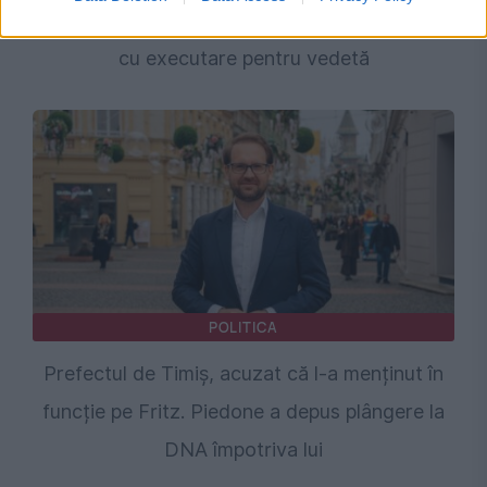
implicată Oana Zăvoranu. DNA cere închisoare
cu executare pentru vedetă
POLITICA
Prefectul de Timiș, acuzat că l-a menținut în
funcție pe Fritz. Piedone a depus plângere la
DNA împotriva lui