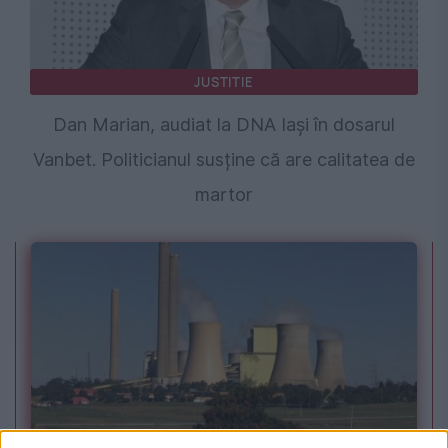
JUSTITIE
Dan Marian, audiat la DNA Iași în dosarul
Vanbet. Politicianul susține că are calitatea de
martor
POLITICA