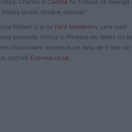
 Abbey. Charles și
Camilla
nu trebuie să meargă 
, Abbey poate rămâne deschis.”
lui William și al lui
Kate Middleton
, care sunt
rea perioadă. Prințul și Prințesa de Wales nu s
e pentu încoronare deoarece pe data de 2 mai vor
te, potrivit
Express.co.uk
.