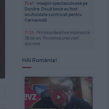
11:41
-
Imagini spectaculoase pe
Dunăre. Două barje au fost
scufundate controlat pentru
Cernavodă
11:33
-
Prințesa Beatrice împlinește
38 de ani. Povestea unei vieți
discrete
HAI România!