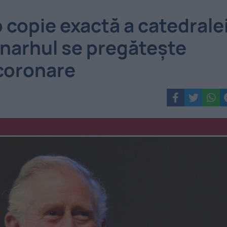
 copie exactă a catedrale
narhul se pregătește
coronare