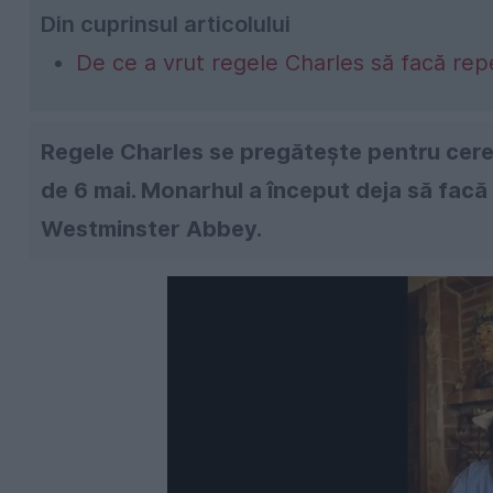
Din cuprinsul articolului
De ce a vrut regele Charles să facă repe
Regele Charles se pregătește pentru cere
de 6 mai. Monarhul a început deja să facă 
Westminster Abbey.