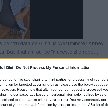
 pentru data de 6 mai la Westminster Abbey.
tul Buckingham au loc în aceste zile repetiții
a Regală
stabilit să amenajeze în acest loc o
l Zilei -
Do Not Process My Personal Information
 ca membrii Familiei Regale să nu fie nevoiți s
r încărcate.
to opt-out of the sale, sharing to third parties, or processing of your per
formation for targeted advertising by us, please use the below opt-out s
tminster Abbey
a fost reprodus exact la
r selection. Please note that after your opt-out request is processed y
eing interest-based ads based on personal information utilized by us or
membrii Familiei Regale pot să exerseze mersul
disclosed to third parties prior to your opt-out. You may separately opt-
losure of your personal information by third parties on the IAB’s list of
ea da seama care este locul lor în timpul