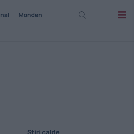
onal
Monden
Stiri calde