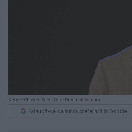
Regele Charles. Sursa foto: Dreamstime.com
Adaugă-ne ca sursă preferată în Google