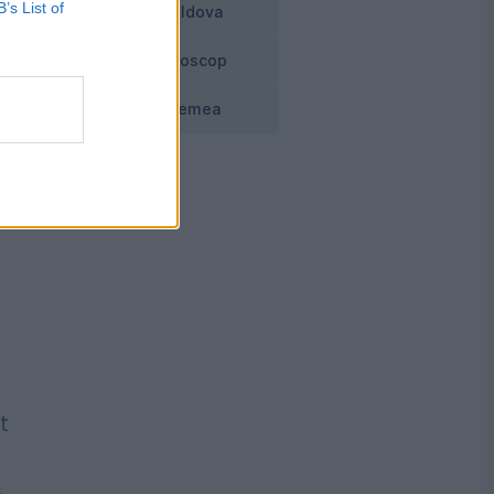
B’s List of
Moldova
iam
Horoscop
Vremea
i
t