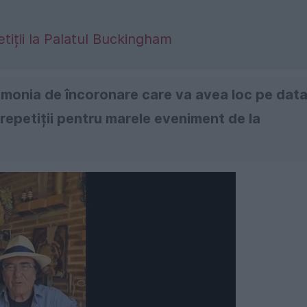
tiții la Palatul Buckingham
monia de încoronare care va avea loc pe dat
repetiții pentru marele eveniment de la