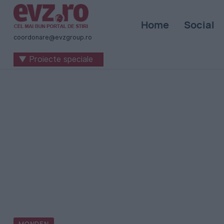
Știri
Home
Social
naționale
coordonare@evzgroup.ro
și
▼ Proiecte speciale
internaționale
|
România
-
Evenimentul
Zilei