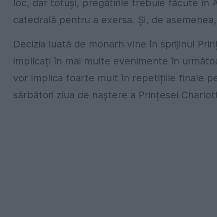
loc, dar totuși, pregătirile trebuie făcute în
catedrală pentru a exersa. Și, de asemenea
Decizia luată de monarh vine în sprijinul Prințu
implicați în mai multe evenimente în următoa
vor implica foarte mult în repetițiile final
sărbători ziua de naștere a Prințesei Charlot