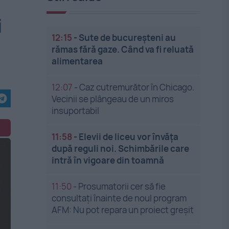
i
12:15
-
Sute de bucureșteni au
rămas fără gaze. Când va fi reluată
alimentarea
12:07
-
Caz cutremurător în Chicago.
Vecinii se plângeau de un miros
insuportabil
11:58
-
Elevii de liceu vor învăța
după reguli noi. Schimbările care
intră în vigoare din toamnă
11:50
-
Prosumatorii cer să fie
consultați înainte de noul program
AFM: Nu pot repara un proiect greșit