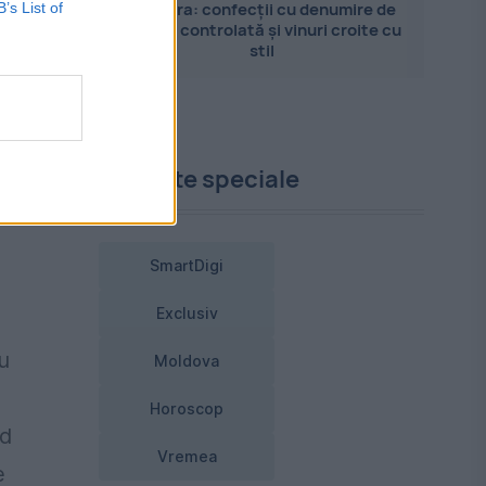
Pandora: confecții cu denumire de
B’s List of
origine controlată și vinuri croite cu
stil
Proiecte speciale
le
t.
SmartDigi
Exclusiv
u
Moldova
Horoscop
nd
Vremea
e