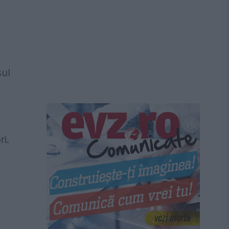
sul
ri.