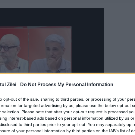
l Zilei -
Do Not Process My Personal Information
to opt-out of the sale, sharing to third parties, or processing of your per
formation for targeted advertising by us, please use the below opt-out s
r selection. Please note that after your opt-out request is processed y
eing interest-based ads based on personal information utilized by us or
atica.ro
, unde sute de elevi au fost pregătiți
disclosed to third parties prior to your opt-out. You may separately opt-
losure of your personal information by third parties on the IAB’s list of
obținând rezultate remarcabile. De-a lungul