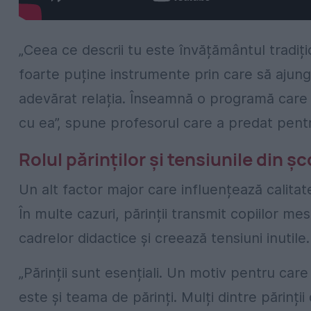
„Ceea ce descrii tu este învățământul tradiți
foarte puține instrumente prin care să ajungi 
adevărat relația. Înseamnă o programă care g
cu ea”, spune profesorul care a predat pentru 
Rolul părinților și tensiunile din ș
Un alt factor major care influențează calitate
În multe cazuri, părinții transmit copiilor m
cadrelor didactice și creează tensiuni inutile.
„Părinții sunt esențiali. Un motiv pentru ca
este și teama de părinți. Mulți dintre părinți