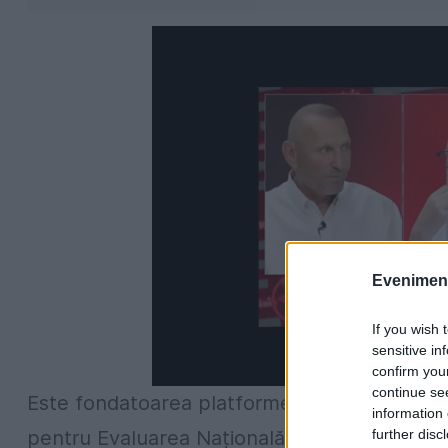
Evenimentu
If you wish 
sensitive in
confirm you
continue se
Este fondatoarea platformei
meditatiematem
information 
further disc
pentru Evaluarea Națională și Bacalaureat, 