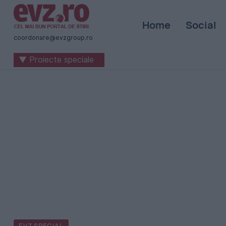
Știri
Home
Social
naționale
coordonare@evzgroup.ro
și
▼ Proiecte speciale
internaționale
|
România
-
Evenimentul
Zilei