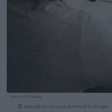
. Sursa foto Pixabay
Adaugă-ne ca sursă preferată în Google