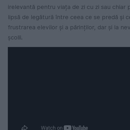
irelevantă pentru viața de zi cu zi sau chiar 
lipsă de legătură între ceea ce se predă și c
frustrarea elevilor și a părinților, dar și la 
școlii.