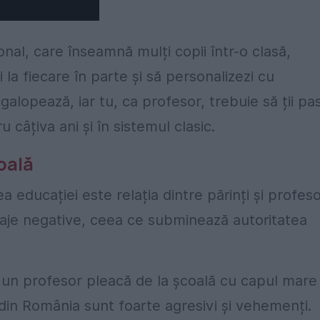
onal, care înseamnă mulți copii într-o clasă,
la fiecare în parte și să personalizezi cu
alopează, iar tu, ca profesor, trebuie să ții pa
câțiva ani și în sistemul clasic.
coală
a educației este relația dintre părinți și profeso
esaje negative, ceea ce subminează autoritatea
re un profesor pleacă de la școală cu capul mare
i din România sunt foarte agresivi și vehemenți.