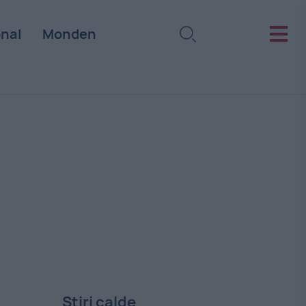
onal
Monden
Stiri calde