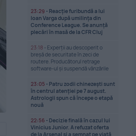
23:29
-
Reacție furibundă a lui
Ioan Varga după umilința din
Conference League. Se anunță
plecări în masă de la CFR Cluj
23:18
-
Experții au descoperit o
breșă de securitate în zeci de
routere. Producătorul retrage
software-ul și suspendă vânzările
23:05
-
Patru zodii chinezești sunt
în centrul atenției pe 7 august.
Astrologii spun că începe o etapă
nouă
22:56
-
Decizie finală în cazul lui
Vinicius Junior. A refuzat oferta
de la Arsenal și a semnat pe viață