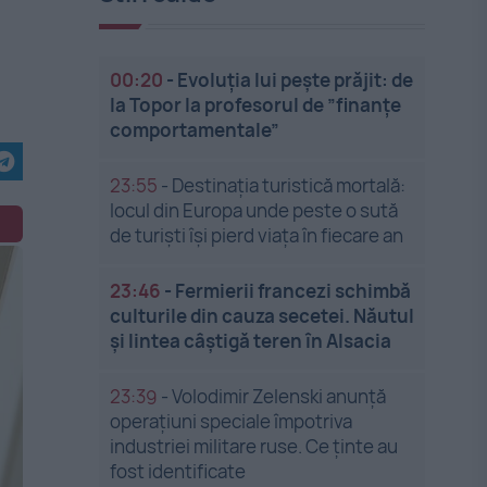
.
00:20
-
Evoluția lui pește prăjit: de
la Topor la profesorul de ”finanțe
comportamentale”
23:55
-
Destinația turistică mortală:
locul din Europa unde peste o sută
de turiști își pierd viața în fiecare an
23:46
-
Fermierii francezi schimbă
culturile din cauza secetei. Năutul
și lintea câștigă teren în Alsacia
23:39
-
Volodimir Zelenski anunță
operațiuni speciale împotriva
industriei militare ruse. Ce ținte au
fost identificate