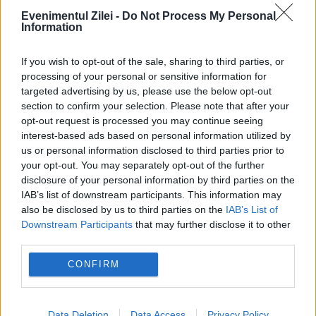
Evenimentul Zilei -
Do Not Process My Personal
Cine are dreptul să încaseze ultima
Information
pensie? Actele necesare. Termenul legal
If you wish to opt-out of the sale, sharing to third parties, or
de depunere a cererii
processing of your personal or sensitive information for
targeted advertising by us, please use the below opt-out
Peste 900 de primării riscă să rămână
section to confirm your selection. Please note that after your
opt-out request is processed you may continue seeing
fără bani de la buget. Oana Gheorghiu:
interest-based ads based on personal information utilized by
Trebuie să fie înrolate în platforma
us or personal information disclosed to third parties prior to
your opt-out. You may separately opt-out of the further
Ghiseul.ro
disclosure of your personal information by third parties on the
IAB’s list of downstream participants. This information may
also be disclosed by us to third parties on the
IAB’s List of
Downstream Participants
that may further disclose it to other
third parties.
coruptie
iccj
Parchet
procuror
CONFIRM
suspect
teodor nita
Data Deletion
Data Access
Privacy Policy