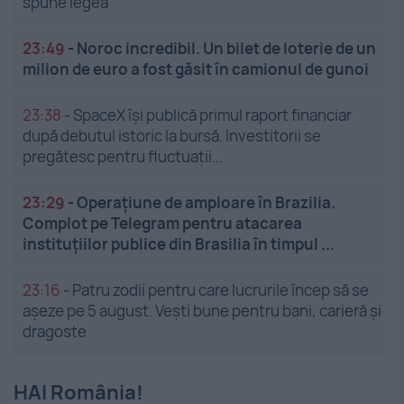
spune legea
23:49
-
Noroc incredibil. Un bilet de loterie de un
milion de euro a fost găsit în camionul de gunoi
23:38
-
SpaceX își publică primul raport financiar
după debutul istoric la bursă. Investitorii se
pregătesc pentru fluctuații...
23:29
-
Operațiune de amploare în Brazilia.
Complot pe Telegram pentru atacarea
instituțiilor publice din Brasilia în timpul ...
23:16
-
Patru zodii pentru care lucrurile încep să se
așeze pe 5 august. Vești bune pentru bani, carieră și
dragoste
HAI România!