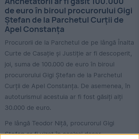
Anchetatorii ar fi găsit 100.000
de euro în biroul procurorului Gigi
Ștefan de la Parchetul Curții de
Apel Constanța
Procurorii de la Parchetul de pe lângă Înalta
Curte de Casație și Justiție ar fi descoperit,
joi, suma de 100.000 de euro în biroul
procurorului Gigi Ștefan de la Parchetul
Curții de Apel Constanța. De asemenea, în
autoturismul acestuia ar fi fost găsiți alți
30.000 de euro.
Pe lângă Teodor Niță, procurorul Gigi
Ștefan ar fi vizat în același dosar.