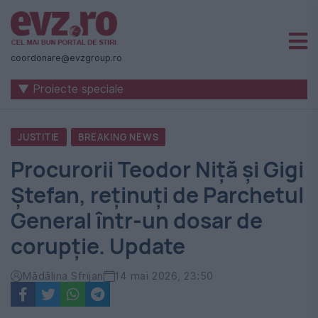
Știri
naționale
coordonare@evzgroup.ro
și
▼ Proiecte speciale
internaționale
|
JUSTITIE
BREAKING NEWS
România
Procurorii Teodor Niță și Gigi
-
Ștefan, reținuți de Parchetul
Evenimentul
General într-un dosar de
Zilei
corupție. Update
Mădălina Sfrijan
14 mai 2026, 23:50