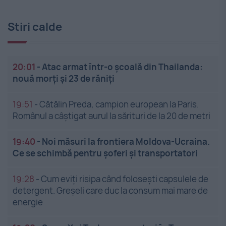
Stiri calde
20:01
-
Atac armat într-o școală din Thailanda:
nouă morți și 23 de răniți
19:51
-
Cătălin Preda, campion european la Paris.
Românul a câștigat aurul la sărituri de la 20 de metri
19:40
-
Noi măsuri la frontiera Moldova-Ucraina.
Ce se schimbă pentru șoferi și transportatori
19:28
-
Cum eviți risipa când folosești capsulele de
detergent. Greșeli care duc la consum mai mare de
energie