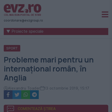
Știri
naționale
coordonare@evzgroup.ro
și
▼ Proiecte speciale
internaționale
|
SPORT
România
Probleme mari pentru un
-
internațional român, în
Evenimentul
Anglia
Zilei
Alexandru Toader
13 octombrie 2019, 15:17
COMENTEAZĂ ȘTIREA