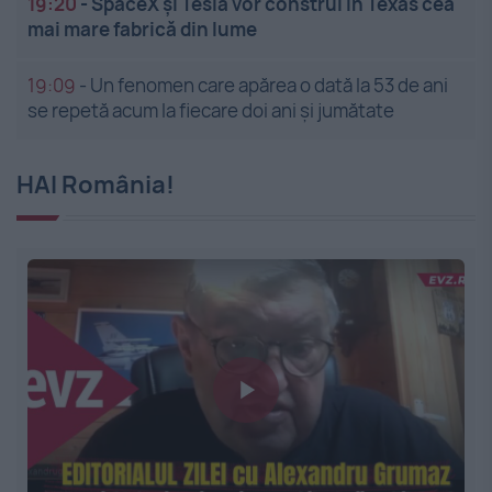
19:20
-
SpaceX și Tesla vor construi în Texas cea
mai mare fabrică din lume
19:09
-
Un fenomen care apărea o dată la 53 de ani
se repetă acum la fiecare doi ani și jumătate
HAI România!