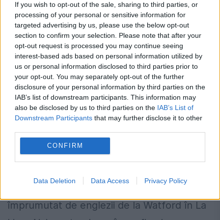
If you wish to opt-out of the sale, sharing to third parties, or
processing of your personal or sensitive information for
targeted advertising by us, please use the below opt-out
section to confirm your selection. Please note that after your
opt-out request is processed you may continue seeing
interest-based ads based on personal information utilized by
us or personal information disclosed to third parties prior to
your opt-out. You may separately opt-out of the further
disclosure of your personal information by third parties on the
IAB’s list of downstream participants. This information may
Pantilimon și-a găsit o nouă echipă.
also be disclosed by us to third parties on the
IAB’s List of
Românul a părăsit Premier League:
Downstream Participants
that may further disclose it to other
third parties.
„Schimbarea este benefică pentru
CONFIRM
mine! Am venit să muncesc şi să-mi
6 SEPTEMBRIE 2017
Data Deletion
Data Access
Privacy Policy
Costel Pantilimon (30 de ani) a fost
împrumutat de englezii de la Watford în La