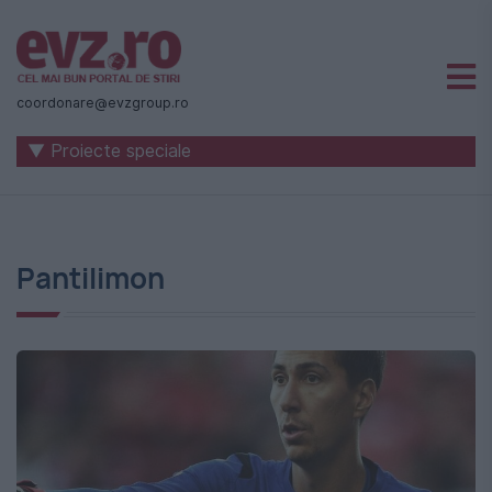
Știri
naționale
coordonare@evzgroup.ro
și
▼ Proiecte speciale
internaționale
|
România
Pantilimon
-
Evenimentul
Zilei