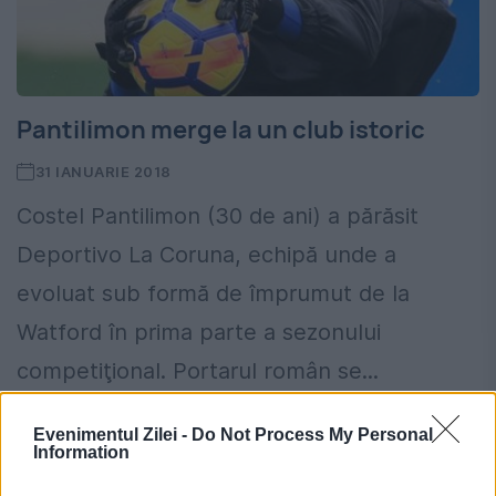
Pantilimon merge la un club istoric
31 IANUARIE 2018
Costel Pantilimon (30 de ani) a părăsit
Deportivo La Coruna, echipă unde a
evoluat sub formă de împrumut de la
Watford în prima parte a sezonului
competiţional. Portarul român se...
Evenimentul Zilei -
Do Not Process My Personal
Information