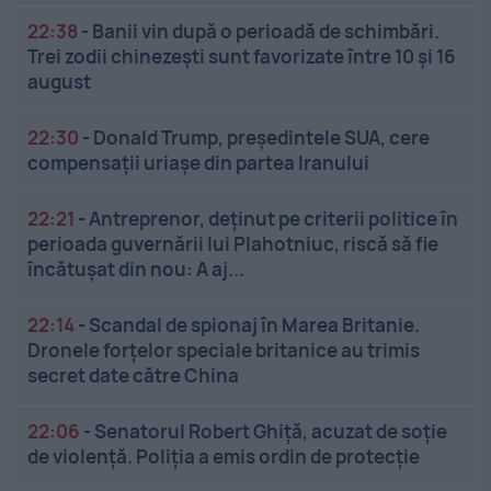
22:38
-
Banii vin după o perioadă de schimbări.
Trei zodii chinezești sunt favorizate între 10 și 16
august
22:30
-
Donald Trump, președintele SUA, cere
compensații uriașe din partea Iranului
22:21
-
Antreprenor, deţinut pe criterii politice în
perioada guvernării lui Plahotniuc, riscă să fie
încătuşat din nou: A aj...
22:14
-
Scandal de spionaj în Marea Britanie.
Dronele forțelor speciale britanice au trimis
secret date către China
22:06
-
Senatorul Robert Ghiță, acuzat de soție
de violență. Poliția a emis ordin de protecție