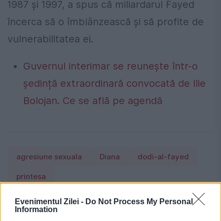
1987 și 1997, a spus că miliardarul Fayed
încerca să o îmblânzească și să profite de
vulnerabilitatea ei.
Guvernul interimar se reunește într-o
ședință extraordinară convocată de Ilie
Bolojan. Ce se află pe agendă
agresiune sexuala
Diana
dodi-al-fayed
printesa
Evenimentul Zilei -
Do Not Process My Personal
Information