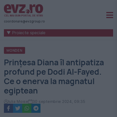
Știri
naționale
coordonare@evzgroup.ro
și
▼ Proiecte speciale
internaționale
|
MONDEN
România
Prințesa Diana îl antipatiza
-
profund pe Dodi Al-Fayed.
Evenimentul
Ce o enerva la magnatul
Zilei
egiptean
Iulia Moise
30 septembrie 2024, 09:35