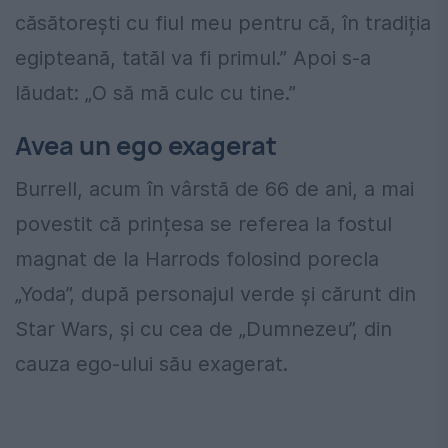
căsătorești cu fiul meu pentru că, în tradiția
egipteană, tatăl va fi primul.” Apoi s-a
lăudat: „O să mă culc cu tine.”
Avea un ego exagerat
Burrell, acum în vârstă de 66 de ani, a mai
povestit că prințesa se referea la fostul
magnat de la Harrods folosind porecla
„Yoda”, după personajul verde și cărunt din
Star Wars, și cu cea de „Dumnezeu”, din
cauza ego-ului său exagerat.