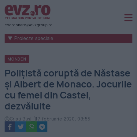
Știri
naționale
coordonare@evzgroup.ro
și
▼ Proiecte speciale
internaționale
|
MONDEN
România
Polițistă coruptă de Năstase
-
și Albert de Monaco. Jocurile
Evenimentul
cu femei din Castel,
Zilei
dezvăluite
Cristi Buș
17 februarie 2020, 08:55