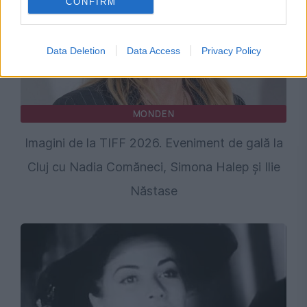
CONFIRM
Data Deletion
Data Access
Privacy Policy
MONDEN
Imagini de la TIFF 2026. Eveniment de gală la
Cluj cu Nadia Comăneci, Simona Halep și Ilie
Năstase