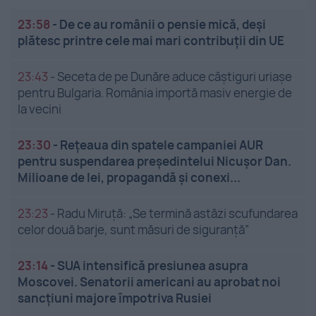
23:58
-
De ce au românii o pensie mică, deși
plătesc printre cele mai mari contribuții din UE
23:43
-
Seceta de pe Dunăre aduce câștiguri uriașe
pentru Bulgaria. România importă masiv energie de
la vecini
23:30
-
Rețeaua din spatele campaniei AUR
pentru suspendarea președintelui Nicușor Dan.
Milioane de lei, propagandă și conexi...
23:23
-
Radu Miruță: „Se termină astăzi scufundarea
celor două barje, sunt măsuri de siguranţă”
23:14
-
SUA intensifică presiunea asupra
Moscovei. Senatorii americani au aprobat noi
sancțiuni majore împotriva Rusiei