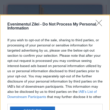
Evenimentul Zilei -
Do Not Process My Personal
Information
If you wish to opt-out of the sale, sharing to third parties, or
processing of your personal or sensitive information for
targeted advertising by us, please use the below opt-out
POLITICA
section to confirm your selection. Please note that after your
opt-out request is processed you may continue seeing
PSD cere activarea mecanismului european
interest-based ads based on personal information utilized by
us or personal information disclosed to third parties prior to
de urgență pentru energie și susține
your opt-out. You may separately opt-out of the further
menținerea centralelor pe cărbune. Critici la
disclosure of your personal information by third parties on the
IAB’s list of downstream participants. This information may
adresa lui Bolojan
also be disclosed by us to third parties on the
IAB’s List of
Downstream Participants
that may further disclose it to other
third parties.