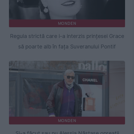
MONDEN
Regula strictă care i-a interzis prințesei Grace
să poarte alb în fața Suveranului Pontif
MONDEN
Și-a făcut sau nu Alessia Năstase opreații