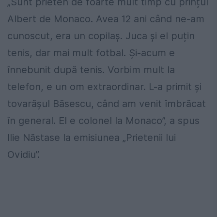
„Sunt prieten de foarte mult timp cu prințul
Albert de Monaco. Avea 12 ani când ne-am
cunoscut, era un copilaș. Juca și el puțin
tenis, dar mai mult fotbal. Și-acum e
înnebunit după tenis. Vorbim mult la
telefon, e un om extraordinar. L-a primit și
tovarășul Băsescu, când am venit îmbrăcat
în general. El e colonel la Monaco”, a spus
Ilie Năstase la emisiunea „Prietenii lui
Ovidiu”.