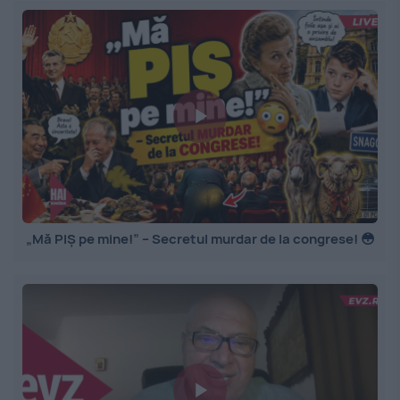
„Mă PIȘ pe mine!” – Secretul murdar de la congrese! 😳