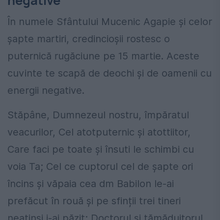
negative
În numele Sfântului Mucenic Agapie și celor
șapte martiri, credincioșii rostesc o
puternică rugăciune pe 15 martie. Aceste
cuvinte te scapă de deochi și de oamenii cu
energii negative.
Stăpâne, Dumnezeul nostru, împăratul
veacu­rilor, Cel atotputernic și atottiitor,
Care faci pe toate și însuti le schimbi cu
voia Ta; Cel ce cuptorul cel de șapte ori
încins și văpaia cea dm Babilon le-ai
prefăcut în rouă și pe sfinții trei tineri
neatinși i-ai păzit; Doctorul și tămăduitorul