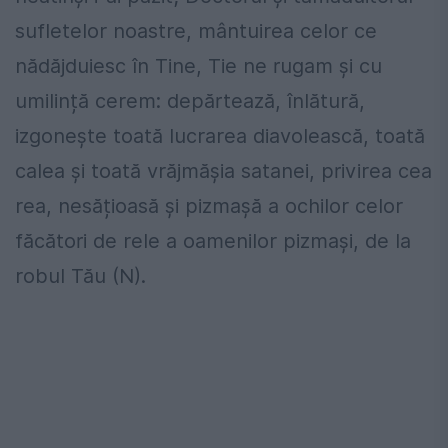
sufletelor noas­tre, mântuirea celor ce
nădăjduiesc în Tine, Tie ne rugam și cu
umilință cerem: depărtează, înlătură,
izgonește toată lucrarea diavolească, toată
calea și toată vrăjmășia satanei, privirea cea
rea, nesățioasă și pizmașă a ochilor celor
făcători de rele a oame­nilor pizmași, de la
robul Tău (N).