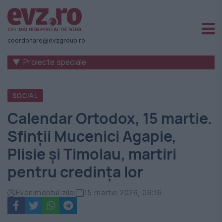
Știri
naționale
coordonare@evzgroup.ro
și
▼ Proiecte speciale
internaționale
|
SOCIAL
România
Calendar Ortodox, 15 martie.
-
Sfinţii Mucenici Agapie,
Evenimentul
Plisie şi Timolau, martiri
Zilei
pentru credința lor
Evenimentul zilei
15 martie 2026, 06:16