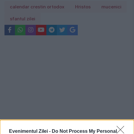
calendar crestin ortodox
Hristos
mucenici
sfantul zilei
Evenimentul Zilei -
Do Not Process My Personal