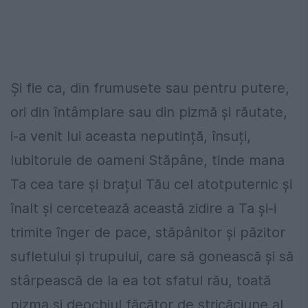
Și fie ca, din fru­musete sau pentru putere,
ori din întâmplare sau din pizmă și răutate,
i-a venit lui aceasta neputință, însuți,
Iubitorule de oameni Stăpâne, tinde mana
Ta cea tare și brațul Tău cel atotputernic și
înalt și cercetează această zidire a Ta și-i
trimite înger de pace, stăpânitor și păzitor
sufletului și trupului, care să gonească și să
stârpească de la ea tot sfatul rău, toată
pizma și deochiul făcător de stricăciune al