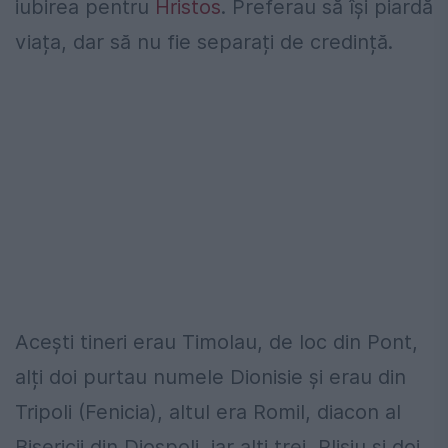
iubirea pentru
Hristos
. Preferau să își piardă
viața, dar să nu fie separați de credință.
Acești tineri erau Timolau, de loc din Pont,
alți doi purtau numele Dionisie și erau din
Tripoli (Fenicia), altul era Romil, diacon al
Bisericii din Diospoli, iar alți trei, Plisiu și doi