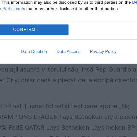
026 și, eventual, în 2027.
. This information may also be disclosed by us to third parties on the
IA
Participants
that may further disclose it to other third parties.
ctului cu Manchester City va fi făcut joi.
din 2016, după ce antrenase la Bayern Munchen 
CONFIRM
Data Deletion
Data Access
Privacy Policy
țiile asupra viitorului său
culații asupra viitorului său, însă Pep Guardiola
 City, chiar dacă a plecat de la echipă directo