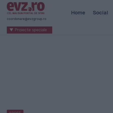
Știri
Home
Social
naționale
coordonare@evzgroup.ro
și
▼ Proiecte speciale
internaționale
|
România
-
Evenimentul
Zilei