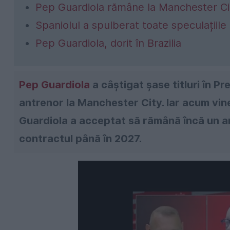
Pep Guardiola rămâne la Manchester Ci
Spaniolul a spulberat toate speculațiile 
Pep Guardiola, dorit în Brazilia
Pep Guardiola
a câștigat șase titluri în P
antrenor la Manchester City. Iar acum vine
Guardiola a acceptat să rămână încă un a
contractul până în 2027.