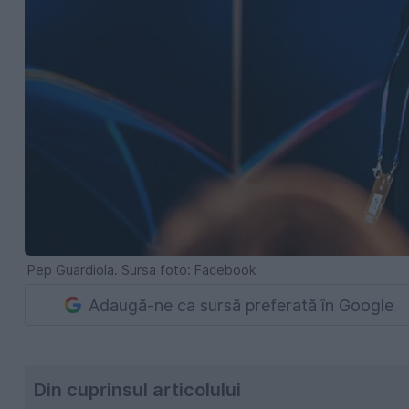
Pep Guardiola. Sursa foto: Facebook
Adaugă-ne ca sursă preferată în Google
Din cuprinsul articolului