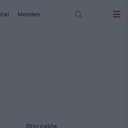
onal
Monden
Stiri calde