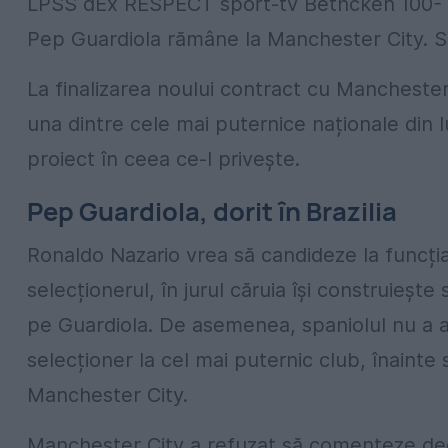
Pep Guardiola rămâne la Manchester City. S
La finalizarea noului contract cu Mancheste
una dintre cele mai puternice naționale din l
proiect în ceea ce-l privește.
Pep Guardiola, dorit în Brazilia
Ronaldo Nazario vrea să candideze la funcția
selecționerul, în jurul căruia își construiește s
pe Guardiola. De asemenea, spaniolul nu a as
selecționer la cel mai puternic club, înainte s
Manchester City.
Manchester City a refuzat să comenteze deo