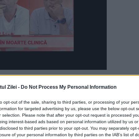
er City
l Zilei -
Do Not Process My Personal Information
balul englez câștigând șase din ultimele șapte
to opt-out of the sale, sharing to third parties, or processing of your per
semenea, primul lor titlu din
Liga Campionilor
și
formation for targeted advertising by us, please use the below opt-out s
nchester City.
r selection. Please note that after your opt-out request is processed y
eing interest-based ads based on personal information utilized by us or
disclosed to third parties prior to your opt-out. You may separately opt-
după ce a s-a gândit un timp, s-a convins că are
losure of your personal information by third parties on the IAB’s list of