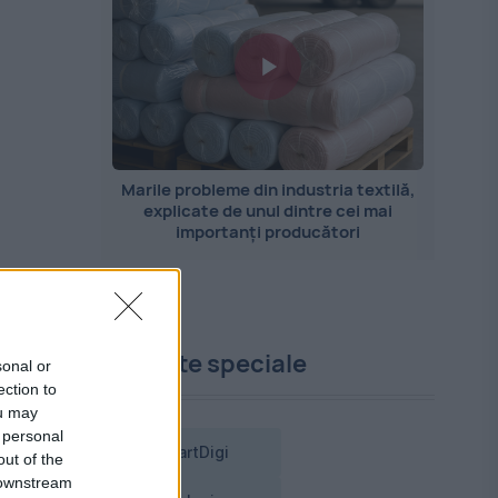
Marile probleme din industria textilă,
explicate de unul dintre cei mai
importanți producători
Proiecte speciale
sonal or
ection to
ou may
 personal
SmartDigi
out of the
 downstream