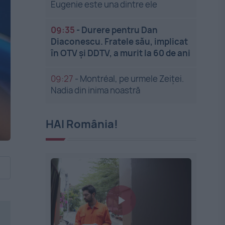
Eugenie este una dintre ele
09:35
-
Durere pentru Dan
Diaconescu. Fratele său, implicat
în OTV și DDTV, a murit la 60 de ani
09:27
-
Montréal, pe urmele Zeiței.
Nadia din inima noastră
HAI România!