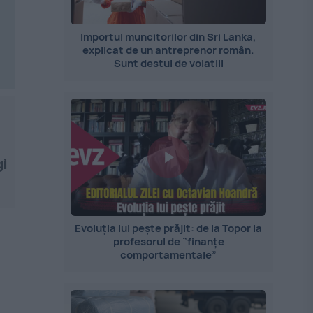
Importul muncitorilor din Sri Lanka,
explicat de un antreprenor român.
Sunt destul de volatili
gi
Evoluția lui pește prăjit: de la Topor la
profesorul de ”finanțe
comportamentale”