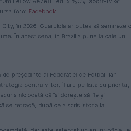
ursa foto:
Facebook
r City, în 2026, Guardiola ar putea să semneze 
ume. În acest sena, în Brazilia pune la cale un
 de președinte al Federației de Fotbal, iar
trategia pentru viitor, îl are pe lista cu priorități
cuns niciodată că își dorește să fie și
ă se retragă, după ce a scris istoria la
camdată, dar este așteptat un anunț oficial la