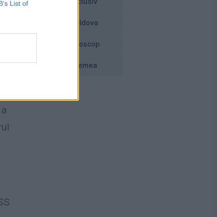
Exclusiv
B’s List of
Moldova
Horoscop
și
Vremea
 a
rul