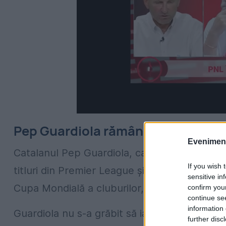
Pep Guardiola rămâne la Manchest
Evenimentu
Catalanul Pep Guardiola, care a dominat fot
If you wish 
titluri din Premier League și a câștigat, de a
sensitive in
Cupa Mondială a cluburilor, va rămâne la Ma
confirm you
continue se
information 
Guardiola nu s-a grăbit să ia o decizie, dar 
further disc