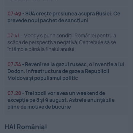
07:49
-
SUA crește presiunea asupra Rusiei. Ce
prevede noul pachet de sancțiuni
07:41
-
Moody’s pune condiții României pentru a
scăpa de perspectiva negativă. Ce trebuie să se
întâmple până la finalul anului
07:34
-
Revenirea la gazul rusesc, o invenție a lui
Dodon. Infrastructura de gaze a Republicii
Moldova și populismul politic
07:28
-
Trei zodii vor avea un weekend de
excepție pe 8 și 9 august. Astrele anunță zile
pline de motive de bucurie
HAI România!