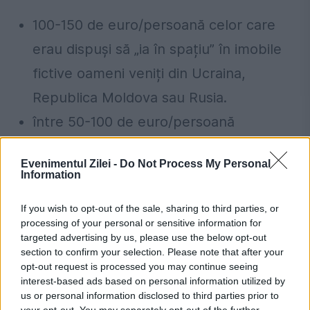
100-150 de euro/persoană celor care
erau dispuși să „ia în spațiu” în imobile
fictive oameni veniți din Ucraina,
Republica Moldova sau Rusia.
între 50-100 de euro/persoană
funcţionarilor publici din cadrul
Evenimentul Zilei -
Do Not Process My Personal
Serviciului de evidenţă a populaţiei
Information
pentru finalizarea atribuțiilor care
If you wish to opt-out of the sale, sharing to third parties, or
constau în introducerea, fără drept, în
processing of your personal or sensitive information for
targeted advertising by us, please use the below opt-out
RNEP de date neconforme realităţii,
section to confirm your selection. Please note that after your
care se referă la domiciliul persoanei,
opt-out request is processed you may continue seeing
interest-based ads based on personal information utilized by
știind că fictiv și eliberarea cărţilor de
us or personal information disclosed to third parties prior to
your opt-out. You may separately opt-out of the further