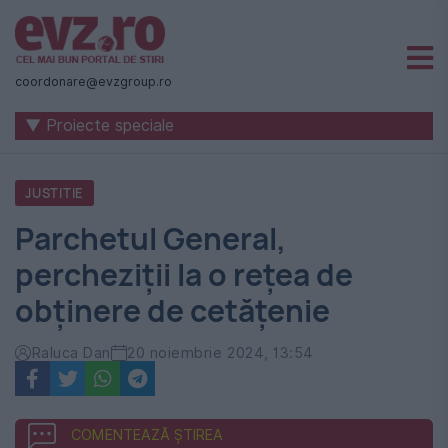
Știri
naționale
coordonare@evzgroup.ro
și
▼ Proiecte speciale
internaționale
|
JUSTITIE
România
Parchetul General,
-
percheziţii la o rețea de
Evenimentul
obținere de cetățenie
Zilei
Raluca Dan
20 noiembrie 2024, 13:54
COMENTEAZĂ ȘTIREA