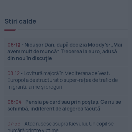
Stiri calde
08:19
-
Nicușor Dan, după decizia Moody’s: „Mai
avem mult de muncă”. Trecerea la euro, adusă
din nou în discuție
08:12
-
Lovitură majoră în Mediterana de Vest:
Europol a destructurat o super-rețea de trafic de
migranți, arme și droguri
08:04
-
Pensia pe card sau prin poștaș. Ce nu se
schimbă, indiferent de alegerea făcută
07:56
-
Atac rusesc asupra Kievului. Un copil se
numără printre victime