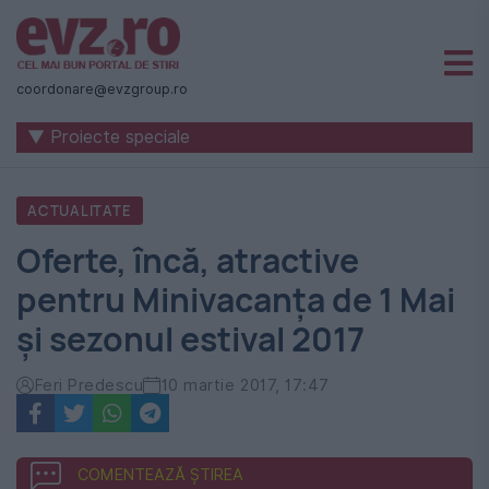
Știri
naționale
coordonare@evzgroup.ro
și
▼ Proiecte speciale
internaționale
|
ACTUALITATE
România
Oferte, încă, atractive
-
pentru Minivacanța de 1 Mai
Evenimentul
și sezonul estival 2017
Zilei
Feri Predescu
10 martie 2017, 17:47
COMENTEAZĂ ȘTIREA