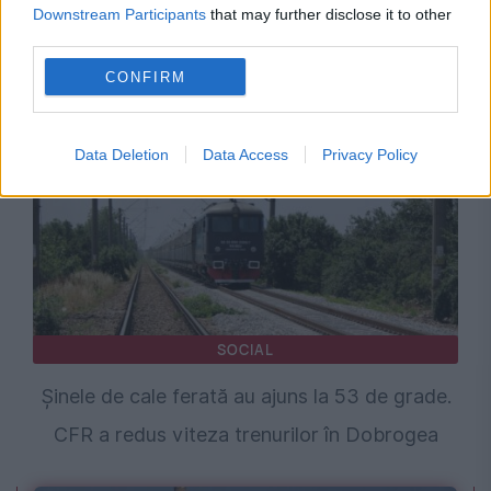
Constanța, evaluată peste România de Fitch.
Downstream Participants
that may further disclose it to other
third parties.
Orașul a primit un calificativ financiar care
depășește ratingul țării
CONFIRM
Data Deletion
Data Access
Privacy Policy
SOCIAL
Șinele de cale ferată au ajuns la 53 de grade.
CFR a redus viteza trenurilor în Dobrogea