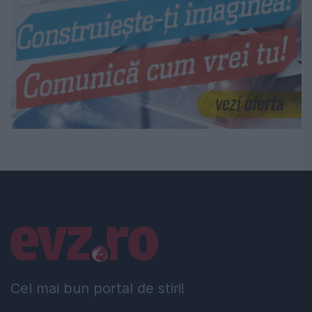
Linkuri utile
Cel mai bun portal de stiri!