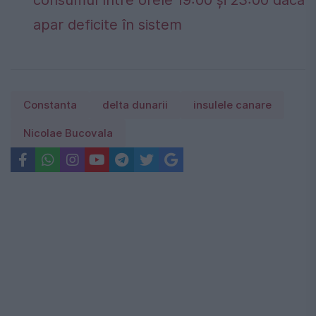
consumul între orele 19:00 și 23:00 dacă
apar deficite în sistem
Constanta
delta dunarii
insulele canare
Nicolae Bucovala