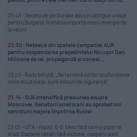
23:43
-
Seceta de pe Dunăre aduce câștiguri uriașe
pentru Bulgaria. România importă masiv energie de
la vecini
23:30
-
Rețeaua din spatele campaniei AUR
pentru suspendarea președintelui Nicușor Dan.
Milioane de lei, propagandă și conexi...
23:23
-
Radu Miruță: „Se termină astăzi scufundarea
celor două barje, sunt măsuri de siguranţă”
23:14
-
SUA intensifică presiunea asupra
Moscovei. Senatorii americani au aprobat noi
sancțiuni majore împotriva Rusiei
23:07
-
UTA - Rapid, 0-0. Meci fără sare și piper la
Arad. Gazdele rămân fără victorie, oaspeții sunt