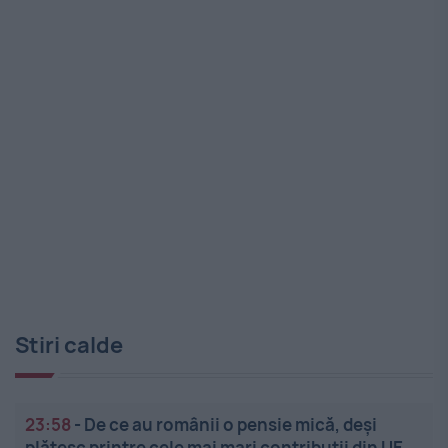
Stiri calde
23:58
-
De ce au românii o pensie mică, deși
plătesc printre cele mai mari contribuții din UE