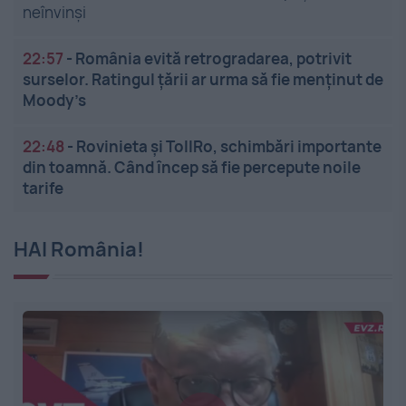
neînvinși
22:57
-
România evită retrogradarea, potrivit
surselor. Ratingul țării ar urma să fie menținut de
Moody’s
22:48
-
Rovinieta și TollRo, schimbări importante
din toamnă. Când încep să fie percepute noile
tarife
HAI România!