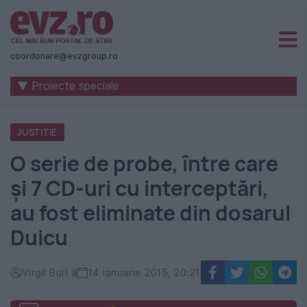
Știri
naționale
coordonare@evzgroup.ro
și
▼ Proiecte speciale
internaționale
|
JUSTITIE
România
O serie de probe, între care
-
şi 7 CD-uri cu interceptări,
Evenimentul
au fost eliminate din dosarul
Zilei
Duicu
Virgil Burl ă
14 ianuarie 2015, 20:21