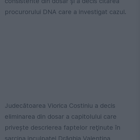
consistente din dosar şi a decis citarea
procurorului DNA care a investigat cazul.
Judecătoarea Viorica Costiniu a decis
eliminarea din dosar a capitolului care
priveşte descrierea faptelor reţinute în
sarcina inculpatei Drăghia Valentina,