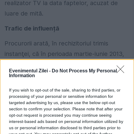
realizator TV la data faptelor, acuzat de
luare de mită.
Trafic de influență
Procurorii arată, în rechizitoriul trimis
instanţei, că în perioada martie-iunie 2013,
Adrian Duicu i-ar fi spus lui Ştefan Ponea că
Evenimentul Zilei -
Do Not Process My Personal
are influenţă asupra unor membri ai
Information
Guvernului, funcţionari publici din
If you wish to opt-out of the sale, sharing to third parties, or
conducerea Ministerului Afacerilor Interne,
processing of your personal or sensitive information for
targeted advertising by us, please use the below opt-out
a şefului Poliţiei Române, Petre Tobă, pe de
section to confirm your selection. Please note that after your
opt-out request is processed you may continue seeing
o parte, şi asupra unor consilieri locali ai
interest-based ads based on personal information utilized by
Consiliului Local al municipiului Orşova, pe
us or personal information disclosed to third parties prior to
your opt-out. You may separately opt-out of the further