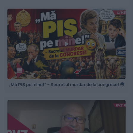
„Mă PIȘ pe mine!” – Secretul murdar de la congrese! 😳