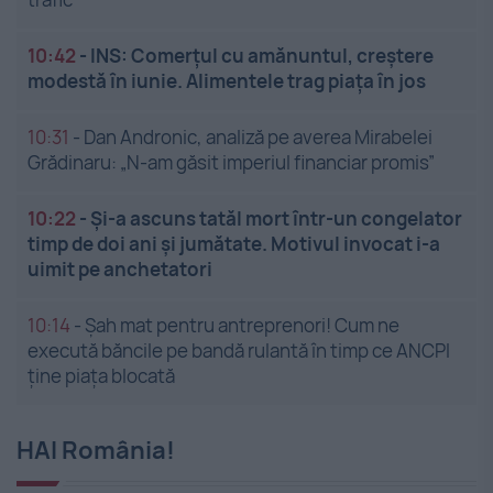
10:42
-
INS: Comerțul cu amănuntul, creștere
modestă în iunie. Alimentele trag piața în jos
10:31
-
Dan Andronic, analiză pe averea Mirabelei
Grădinaru: „N-am găsit imperiul financiar promis”
10:22
-
Și-a ascuns tatăl mort într-un congelator
timp de doi ani și jumătate. Motivul invocat i-a
uimit pe anchetatori
10:14
-
Șah mat pentru antreprenori! Cum ne
execută băncile pe bandă rulantă în timp ce ANCPI
ține piața blocată
HAI România!