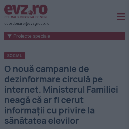
Știri
naționale
coordonare@evzgroup.ro
și
▼ Proiecte speciale
internaționale
|
SOCIAL
România
O nouă campanie de
-
dezinformare circulă pe
Evenimentul
internet. Ministerul Familiei
Zilei
neagă că ar fi cerut
informații cu privire la
sănătatea elevilor