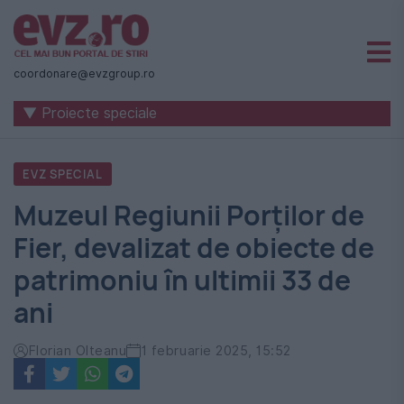
Știri
naționale
coordonare@evzgroup.ro
și
▼ Proiecte speciale
internaționale
|
EVZ SPECIAL
România
Muzeul Regiunii Porților de
-
Fier, devalizat de obiecte de
Evenimentul
patrimoniu în ultimii 33 de
Zilei
ani
Florian Olteanu
1 februarie 2025, 15:52