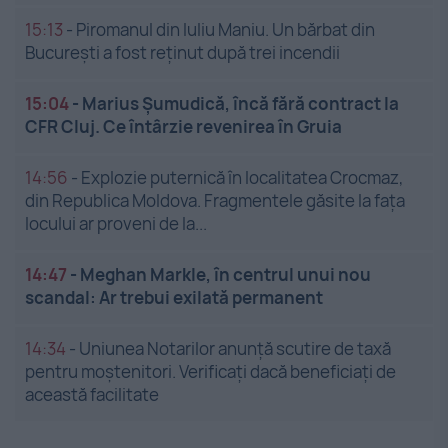
15:13
-
Piromanul din Iuliu Maniu. Un bărbat din
București a fost reținut după trei incendii
15:04
-
Marius Șumudică, încă fără contract la
CFR Cluj. Ce întârzie revenirea în Gruia
14:56
-
Explozie puternică în localitatea Crocmaz,
din Republica Moldova. Fragmentele găsite la fața
locului ar proveni de la...
14:47
-
Meghan Markle, în centrul unui nou
scandal: Ar trebui exilată permanent
14:34
-
Uniunea Notarilor anunță scutire de taxă
pentru moștenitori. Verificați dacă beneficiați de
această facilitate