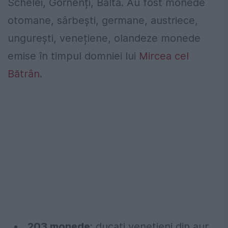
Schelei, Gornenți, Balta. Au fost monede
otomane, sârbești, germane, austriece,
ungurești, venețiene, olandeze monede
emise în timpul domniei lui
Mircea cel
Bătrân
.
„
203 monede
: ducaţi veneţieni din aur