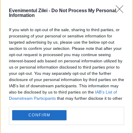
anul 1700), zechini veneţinei din aur
Evenimentul Zilei -
Do Not Process My Personal
(anul 1700), monede din argint din
Information
timpul Imperiului Otoman (anul 1800) din
If you wish to opt-out of the sale, sharing to third parties, or
tezaurul de la Gornenţi
,
processing of your personal or sensitive information for
66 de monede
austriece din aur şi din
targeted advertising by us, please use the below opt-out
section to confirm your selection. Please note that after your
argint din
Tezaurul de la Balta
”.
opt-out request is processed you may continue seeing
interest-based ads based on personal information utilized by
us or personal information disclosed to third parties prior to
Locuiești la bloc? 10 reguli pe care mulți
your opt-out. You may separately opt-out of the further
proprietari le înțeleg greșit și ajung să
disclosure of your personal information by third parties on the
IAB’s list of downstream participants. This information may
plătească mai mult.Ce spune legea
also be disclosed by us to third parties on the
IAB’s List of
Downstream Participants
that may further disclose it to other
Concediu 2026. Dreptul pe care mulți
third parties.
salariați nu îl cunosc. Când se pot pierde
CONFIRM
zilele de concediu și când nu