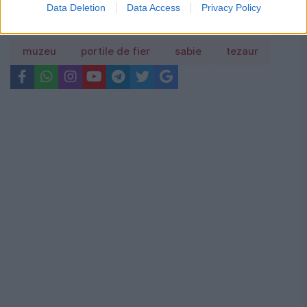
Data Deletion
Data Access
Privacy Policy
muzeu
portile de fier
sabie
tezaur